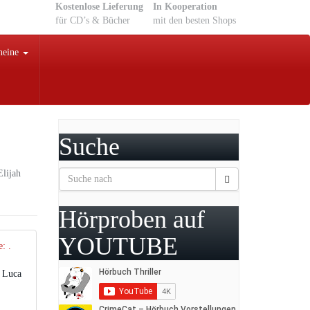
Kostenlose Lieferung
In Kooperation
für CD’s & Bücher
mit den besten Shops
heine
Suche
Elijah
Hörproben auf
YOUTUBE
– Luca