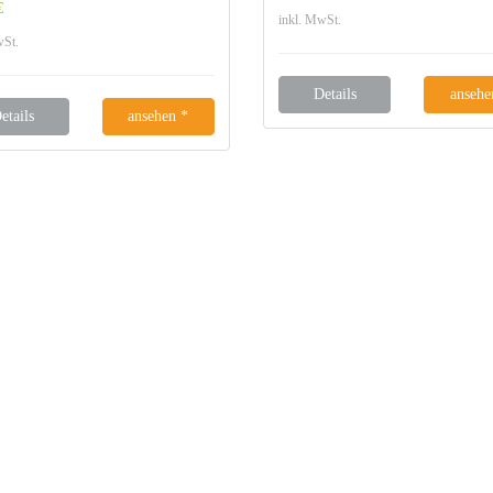
€
inkl. MwSt.
wSt.
Details
ansehe
etails
ansehen *