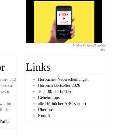
Sidebar für Autor/Sprecher
250
r
Links
eiber und
Hörbücher Neuerscheinungen
höre ca.
Hörbuch Bestseller 2026
hierzu
Top 100 Hörbücher
Geheimtipps
owie im
alle Hörbücher ABC sortiert
ihr in
Über uns
Kontakt
 Zafón