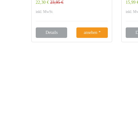
22,30 €
23,95 €
15,99 
inkl. MwSt.
inkl. M
Details
ansehen *
D