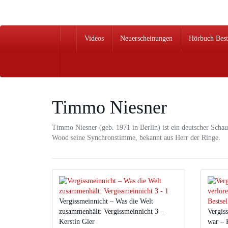
Skip
to
main
content
Videos
Neuerscheinungen
Hörbuch Best
Timmo Niesner
Timmo Niesner (geb. 1971 in Berlin) ist ein deutscher Schau
Wood seine Synchronstimme, bekannt aus Herr der Ringe.
Vergissmeinnicht – Was die Welt
zusammenhält: Vergissmeinnicht 3 –
Vergis
Kerstin Gier
war – 