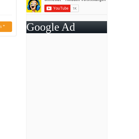
Google Ad
n *