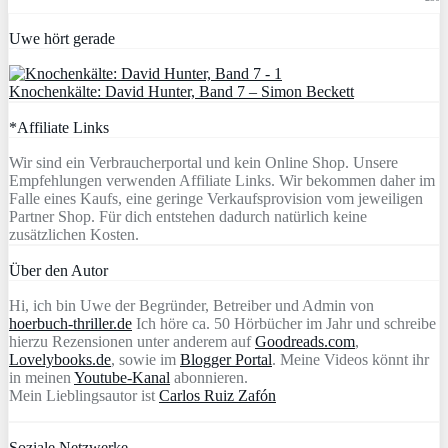
Uwe hört gerade
Knochenkälte: David Hunter, Band 7 – Simon Beckett
*Affiliate Links
Wir sind ein Verbraucherportal und kein Online Shop. Unsere
Empfehlungen verwenden Affiliate Links. Wir bekommen daher im
Falle eines Kaufs, eine geringe Verkaufsprovision vom jeweiligen
Partner Shop. Für dich entstehen dadurch natürlich keine
zusätzlichen Kosten.
Über den Autor
Hi, ich bin Uwe der Begründer, Betreiber und Admin von
hoerbuch-thriller.de
Ich höre ca. 50 Hörbücher im Jahr und schreibe
hierzu Rezensionen unter anderem auf
Goodreads.com
,
Lovelybooks.de
, sowie im
Blogger Portal
. Meine Videos könnt ihr
in meinen
Youtube-Kanal
abonnieren.
Mein Lieblingsautor ist
Carlos Ruiz Zafón
Soziale Netzwerke