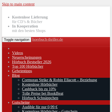
Skip to main content
Kostenlose Lieferung
für CD’s & Bücher
In Kooperation
mit den besten Shops
hoerbuch-thriller.de
Toggle navigation
Videos
Neuerscheinungen
Hörbuch Bestseller 2026
Top 100 Hörbücher
Geheimtipps
Blog
Cormoran Strike & Robin Ellacott – Beziehung
Kostenlose Hörbücher
Cashback bis zu 10%
Tolle Preise bei BookBeat
Hörbuch Schnäppchen
Gutscheine
Audible für nur 0,99 €
Kostenlose Hörbücher – Gutschein