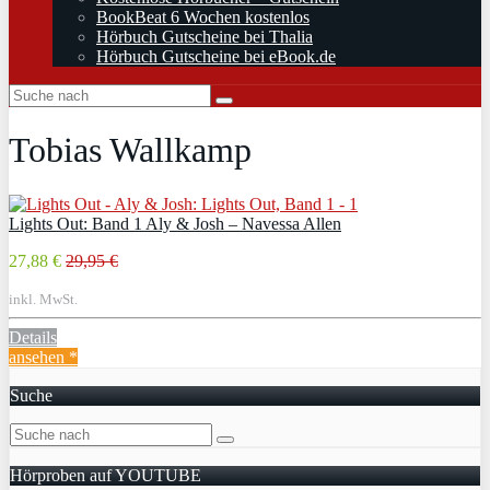
BookBeat 6 Wochen kostenlos
Hörbuch Gutscheine bei Thalia
Hörbuch Gutscheine bei eBook.de
Tobias Wallkamp
Lights Out: Band 1 Aly & Josh – Navessa Allen
27,88 €
29,95 €
inkl. MwSt.
Details
ansehen *
Suche
Hörproben auf YOUTUBE