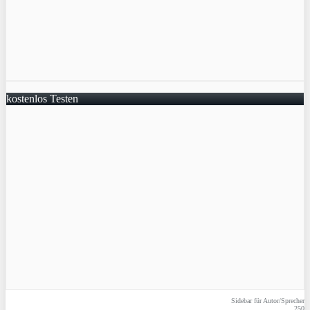
kostenlos Testen
Sidebar für Autor/Sprecher
250