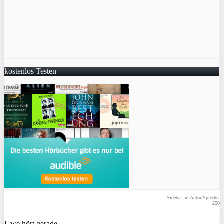
kostenlos Testen
Sidebar für Autor/Sprecher
250
Uwe hört gerade