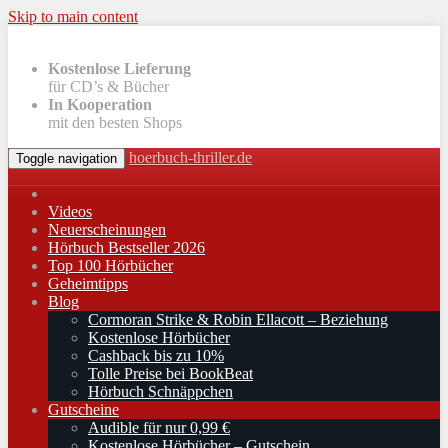
Skip to main content
Kostenlose Lieferung
für CD’s & Bücher
In Kooperation
mit den besten Shops
hoerbuch-thriller.de
Toggle navigation
Videos
Neuerscheinungen
Hörbuch Bestseller 2026
Top 100 Hörbücher
Geheimtipps
Blog
Cormoran Strike & Robin Ellacott – Beziehung
Kostenlose Hörbücher
Cashback bis zu 10%
Tolle Preise bei BookBeat
Hörbuch Schnäppchen
Gutscheine
Audible für nur 0,99 €
Kostenlose Hörbücher – Gutschein