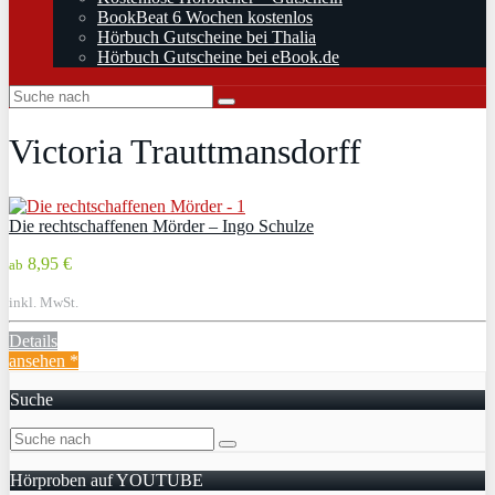
BookBeat 6 Wochen kostenlos
Hörbuch Gutscheine bei Thalia
Hörbuch Gutscheine bei eBook.de
Victoria Trauttmansdorff
Die rechtschaffenen Mörder – Ingo Schulze
8,95 €
ab
inkl. MwSt.
Details
ansehen *
Suche
Hörproben auf YOUTUBE