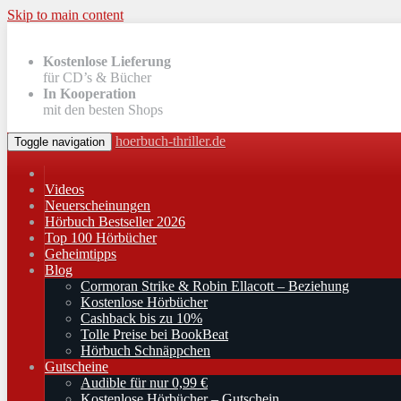
Skip to main content
Kostenlose Lieferung
für CD’s & Bücher
In Kooperation
mit den besten Shops
hoerbuch-thriller.de
Toggle navigation
Videos
Neuerscheinungen
Hörbuch Bestseller 2026
Top 100 Hörbücher
Geheimtipps
Blog
Cormoran Strike & Robin Ellacott – Beziehung
Kostenlose Hörbücher
Cashback bis zu 10%
Tolle Preise bei BookBeat
Hörbuch Schnäppchen
Gutscheine
Audible für nur 0,99 €
Kostenlose Hörbücher – Gutschein