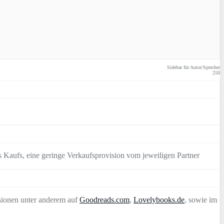
Sidebar für Autor/Sprecher
250
 Kaufs, eine geringe Verkaufsprovision vom jeweiligen Partner
sionen unter anderem auf
Goodreads.com
,
Lovelybooks.de
, sowie im