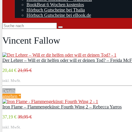
BookBeat 6 Wochen kostenlos
Hörbuch Gutscheine bei Thalia
Hörbuch Gutscheine bei eBook.de
Vincent Fallow
Der Lehrer – Will er dir helfen oder will er deinen Tod? – Freida Mc
20,44 €
21,95 €
inkl. MwSt.
Details
ansehen *
Iron Flame – Flammengeküsst: Fourth Wing 2 – Rebecca Yarros
37,19 €
39,95 €
inkl. MwSt.