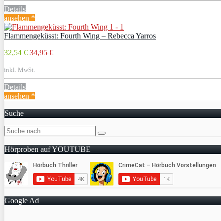
Details
ansehen *
Flammengeküsst: Fourth Wing – Rebecca Yarros
32,54 €
34,95 €
inkl. MwSt.
Details
ansehen *
Suche
Hörproben auf YOUTUBE
Google Ad