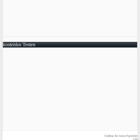
kostenlos Testen
Sidebar für Autor/Sprecher
250