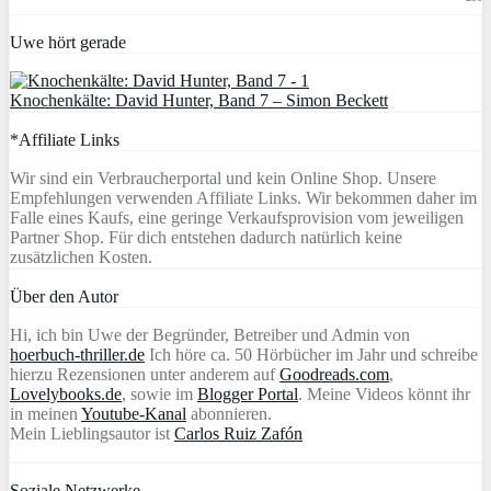
Uwe hört gerade
Knochenkälte: David Hunter, Band 7 – Simon Beckett
*Affiliate Links
Wir sind ein Verbraucherportal und kein Online Shop. Unsere
Empfehlungen verwenden Affiliate Links. Wir bekommen daher im
Falle eines Kaufs, eine geringe Verkaufsprovision vom jeweiligen
Partner Shop. Für dich entstehen dadurch natürlich keine
zusätzlichen Kosten.
Über den Autor
Hi, ich bin Uwe der Begründer, Betreiber und Admin von
hoerbuch-thriller.de
Ich höre ca. 50 Hörbücher im Jahr und schreibe
hierzu Rezensionen unter anderem auf
Goodreads.com
,
Lovelybooks.de
, sowie im
Blogger Portal
. Meine Videos könnt ihr
in meinen
Youtube-Kanal
abonnieren.
Mein Lieblingsautor ist
Carlos Ruiz Zafón
Soziale Netzwerke