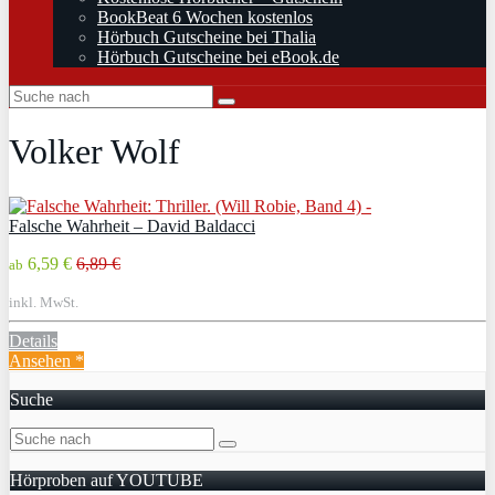
BookBeat 6 Wochen kostenlos
Hörbuch Gutscheine bei Thalia
Hörbuch Gutscheine bei eBook.de
Volker Wolf
Falsche Wahrheit – David Baldacci
6,59 €
6,89 €
ab
inkl. MwSt.
Details
Ansehen *
Suche
Hörproben auf YOUTUBE