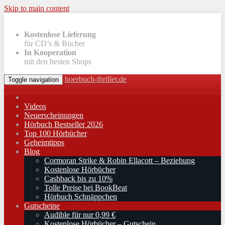
Skip to main content
Kostenlose Lieferung
für CD’s & Bücher
In Kooperation
mit den besten Shops
hoerbuch-thriller.de
Toggle navigation
Videos
Neuerscheinungen
Hörbuch Bestseller 2026
Top 100 Hörbücher
Geheimtipps
Blog
Cormoran Strike & Robin Ellacott – Beziehung
Kostenlose Hörbücher
Cashback bis zu 10%
Tolle Preise bei BookBeat
Hörbuch Schnäppchen
Gutscheine
Audible für nur 0,99 €
Kostenlose Hörbücher – Gutschein