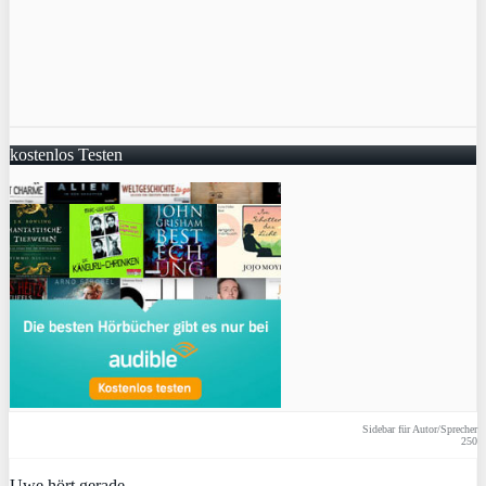
kostenlos Testen
Sidebar für Autor/Sprecher
250
Uwe hört gerade