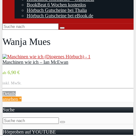
BookBeat 6 Wochen kostenlos
Hörbuch Gutscheine bei Thalia
Hörbuch Gutscheine bei eBook.de
Wanja Mues
Maschinen wie ich – Ian McEwan
6,90 €
ab
inkl. MwSt.
Details
ansehen *
Suche
Hörproben auf YOUTUBE