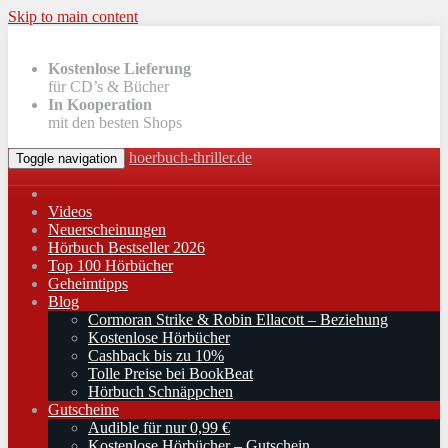
Skip to main content
Kostenlose Lieferung
für CD’s & Bücher
In Kooperation
mit den besten Shops
hoerbuch-thriller.de
Toggle navigation
Videos
Neuerscheinungen
Hörbuch Bestseller 2026
Top 100 Hörbücher
Geheimtipps
Blog
Cormoran Strike & Robin Ellacott – Beziehung
Kostenlose Hörbücher
Cashback bis zu 10%
Tolle Preise bei BookBeat
Hörbuch Schnäppchen
Gutscheine
Audible für nur 0,99 €
Kostenlose Hörbücher – Gutschein