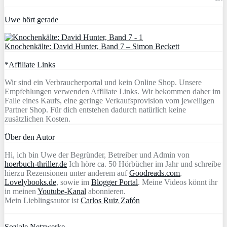
Uwe hört gerade
Knochenkälte: David Hunter, Band 7 – Simon Beckett
*Affiliate Links
Wir sind ein Verbraucherportal und kein Online Shop. Unsere
Empfehlungen verwenden Affiliate Links. Wir bekommen daher im
Falle eines Kaufs, eine geringe Verkaufsprovision vom jeweiligen
Partner Shop. Für dich entstehen dadurch natürlich keine
zusätzlichen Kosten.
Über den Autor
Hi, ich bin Uwe der Begründer, Betreiber und Admin von
hoerbuch-thriller.de
Ich höre ca. 50 Hörbücher im Jahr und schreibe
hierzu Rezensionen unter anderem auf
Goodreads.com
,
Lovelybooks.de
, sowie im
Blogger Portal
. Meine Videos könnt ihr
in meinen
Youtube-Kanal
abonnieren.
Mein Lieblingsautor ist
Carlos Ruiz Zafón
Soziale Netzwerke