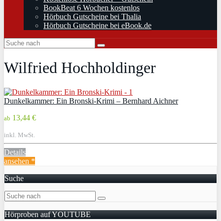
BookBeat 6 Wochen kostenlos
Hörbuch Gutscheine bei Thalia
Hörbuch Gutscheine bei eBook.de
Wilfried Hochholdinger
Dunkelkammer: Ein Bronski-Krimi – Bernhard Aichner
13,44 €
ab
inkl. MwSt.
Details
ansehen *
Suche
Hörproben auf YOUTUBE