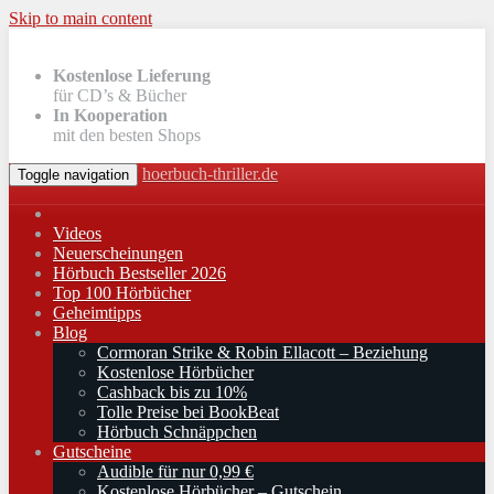
Skip to main content
Kostenlose Lieferung
für CD’s & Bücher
In Kooperation
mit den besten Shops
hoerbuch-thriller.de
Toggle navigation
Videos
Neuerscheinungen
Hörbuch Bestseller 2026
Top 100 Hörbücher
Geheimtipps
Blog
Cormoran Strike & Robin Ellacott – Beziehung
Kostenlose Hörbücher
Cashback bis zu 10%
Tolle Preise bei BookBeat
Hörbuch Schnäppchen
Gutscheine
Audible für nur 0,99 €
Kostenlose Hörbücher – Gutschein