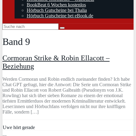
BookBeat 6 Wochen kostenlos
Hörbuch Gutscheine bei Thalia
Hörbuch Gutscheine bei eBook.de
Band 9
Cormoran Strike & Robin Ellacott –
Beziehung
Werden Cormoran und Robin endlich zueinander finden? Ich habe
Chat GPT gefragt, hier die Antwort: Die Serie um Cormoran Strike
und Robin Ellacott von Robert Galbraith (Pseudonym von J.K.
Rowling) hat sich über sieben Romane zu einem der emotional
tiefsten Ermittlerduos der modernen Kriminalliteratur entwickelt.
Leser:innen und Hörbuchfans verfolgen nicht nur ihre kniffligen
Fälle, sondern […]
Uwe hört gerade