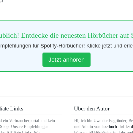
r!
blich! Entdecke die neuesten Hörbücher auf 
pfehlungen für Spotify-Hörbücher! Klicke jetzt und erl
Jetzt anhören
liate Links
Über den Autor
d ein Verbraucherportal und kein
Hi, ich bin Uwe der Begründer, Be
 Shop. Unsere Empfehlungen
und Admin von
hoerbuch-thriller.
en Affiliate Links. Wir
höre ca. 50 Hörbücher im Jahr und