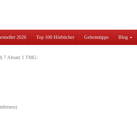
stseller 2026
Top 100 Hörbücher
Geheimtipps
Blog
ß § 7 Absatz 1 TMG:
tfernen)