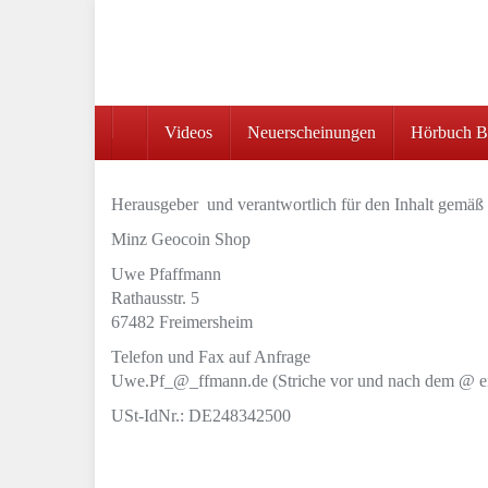
Skip
to
main
content
Videos
Neuerscheinungen
Hörbuch Be
Herausgeber und verantwortlich für den Inhalt gemä
Minz Geocoin Shop
Uwe Pfaffmann
Rathausstr. 5
67482 Freimersheim
Telefon und Fax auf Anfrage
Uwe.Pf_@_ffmann.de (Striche vor und nach dem @ en
USt-IdNr.: DE248342500