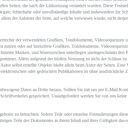
pften Seiten, die nach der Linksetzung verändert wurden. Diese Feststell
llegale, fehlerhafte oder unvollständige Inhalte und insbesondere für 
 allein der Anbieter der Seite, auf welche verwiesen wurde, nicht derje
heberrechte der verwendeten Grafiken, Tondokumente, Videosequenzen und
 nutzen oder auf lizenzfreie Grafiken, Tondokumente, Videosequenzen
eschützten Marken- und Warenzeichen unterliegen uneingeschränkt den 
gentümer. Allein aufgrund der bloßen Nennung ist nicht der Schluss zu
 Autor selbst erstellte Objekte bleibt allein beim Autor der Seiten. Ein
ektronischen oder gedruckten Publikationen ist ohne ausdrückliche Zu
nbezogene Daten an Dritte heraus. Sollten Sie mit uns per E-Mail Ko
Schriftverkehrs gespeichert. Unaufgefordert werden Sie von uns keine 
angebotes zu betrachten. Sofern Teile oder einzelne Formulierungen dies
e übrigen Teile des Dokumentes in ihrem Inhalt und ihrer Gültigkeit davo