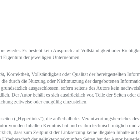
tors wieder. Es besteht kein Anspruch auf Vollständigkeit oder Richti
nd Eigentum der jeweiligen Unternehmen.
t, Korrektheit, Vollständigkeit oder Qualität der bereitgestellten Inf
en, die durch die Nutzung oder Nichtnutzung der dargebotenen Informat
grundsätzlich ausgeschlossen, sofern seitens des Autors kein nachweisl
ndlich. Der Autor behält es sich ausdrücklich vor, Teile der Seiten od
ichung zeitweise oder endgültig einzustellen.
seiten („Hyperlinks“), die außerhalb des Verantwortungsbereiches des
r Autor von den Inhalten Kenntnis hat und es ihm technisch möglich und
ücklich, dass zum Zeitpunkt der Linksetzung keine illegalen Inhalte au
e Urheberschaft der gelinkten/verknüpften Seiten hat der Autor keinerlei 