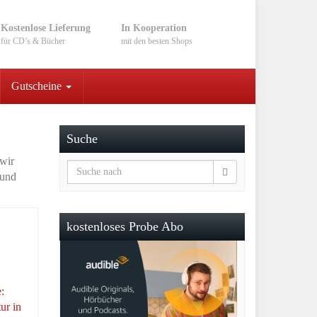
Kostenlose Lieferung
In Kooperation
für CD’s & Bücher
mit den besten Shops
Gutscheine
Suche
 wir
 und
kostenloses Probe Abo