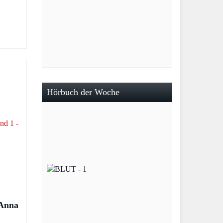
–
( Band
Hörbuch der Woche
 Anna