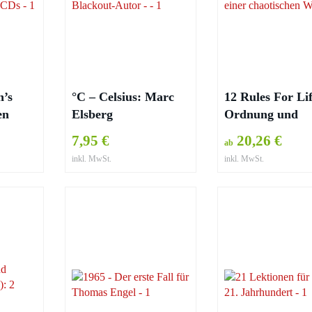
n’s
°C – Celsius: Marc
12 Rules For Lif
en
Elsberg
Ordnung und
Struktur in eine
7,95 €
20,26 €
ab
chaotischen Wel
inkl. MwSt.
inkl. MwSt.
Jordan B. Peter