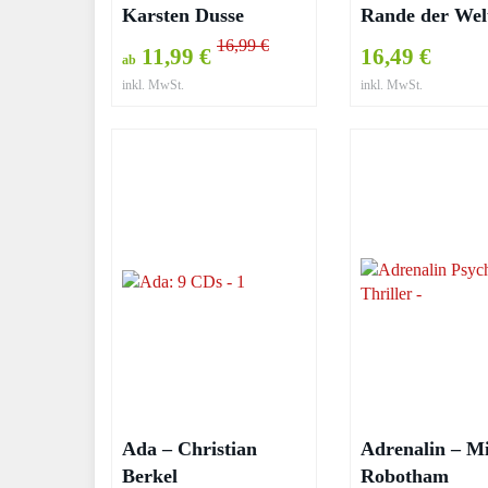
Karsten Dusse
Rande der Wel
Karsten Dusse
16,99 €
11,99 €
16,49 €
ab
inkl. MwSt.
inkl. MwSt.
Ada – Christian
Adrenalin – M
Berkel
Robotham