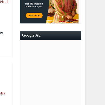
e:
Google Ad
r
t –
son