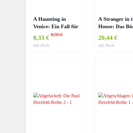
A Haunting in
A Stranger in 
Venice: Ein Fall für
House: Das Bös
Poirot – Agatha
näher, als du d
8,95 €
8,33 €
20,44 €
Christie
Shari Lapena
inkl. MwSt.
inkl. MwSt.