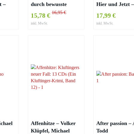
t –
durch bewusste
Hier und Jetzt 
Ernährung – Karsten
Karsten Dusse 
16,95 €
15,78 €
17,99 €
Dusse
4 )
inkl. MwSt.
inkl. MwSt.
ichael
Affenhitze – Volker
After passion –
Klüpfel, Michael
Todd