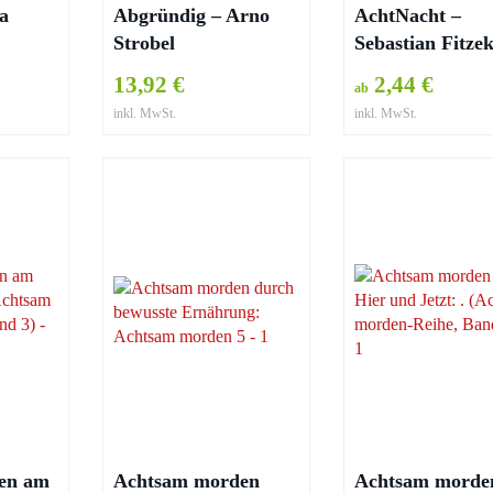
a
Abgründig – Arno
AchtNacht –
Strobel
Sebastian Fitze
13,92 €
2,44 €
ab
inkl. MwSt.
inkl. MwSt.
en am
Achtsam morden
Achtsam morde