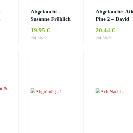
–
Abgetaucht –
Abgetaucht: Atl
s
Susanne Fröhlich
Pine 2 – David
Baldacci
19,95 €
20,44 €
inkl. MwSt.
inkl. MwSt.