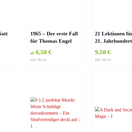
Natt
1965 – Der erste Fall
21 Lektionen fü
für Thomas Engel
21. Jahrhundert
Yuval Noah Har
6,50 €
9,50 €
ab
inkl. MwSt.
inkl. MwSt.