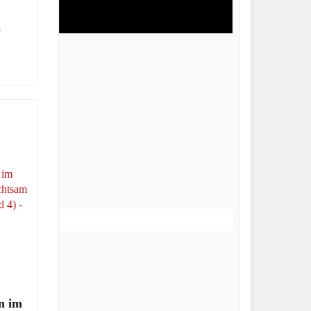
k
n im