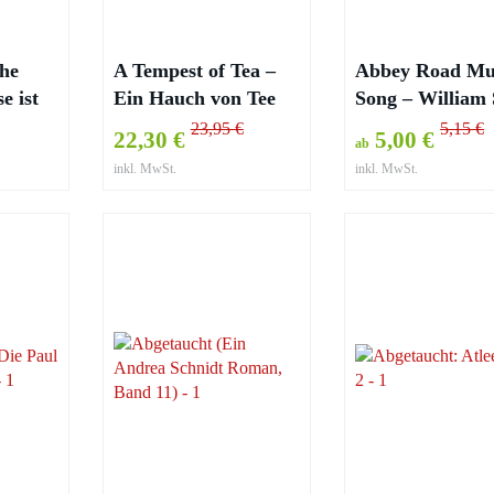
the
A Tempest of Tea –
Abbey Road Mu
e ist
Ein Hauch von Tee
Song – William
enkst –
und Blut: Blood and
23,95 €
5,15 €
22,30 €
5,00 €
ab
Tea 1 – Hafsah Faizal
inkl. MwSt.
inkl. MwSt.