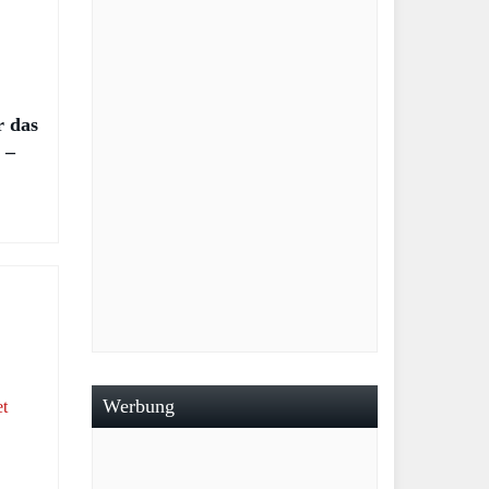
r das
 –
ari
Werbung