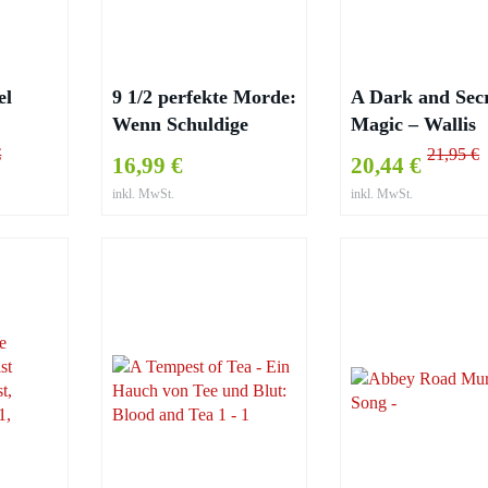
el
9 1/2 perfekte Morde:
A Dark and Sec
Wenn Schuldige
Magic – Wallis
davonkommen –
Kinney
€
21,95 €
16,99 €
20,44 €
Alexander Stevens
inkl. MwSt.
inkl. MwSt.