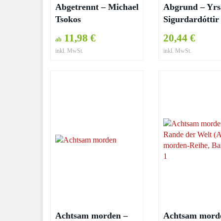
Abgetrennt – Michael
Abgrund – Yrs
Tsokos
Sigurdardóttir
11,98 €
20,44 €
ab
inkl. MwSt.
inkl. MwSt.
Achtsam morden –
Achtsam mord