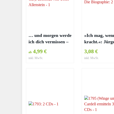
… und morgen werde
»Ich mag, wen
ich dich vermissen –
kracht.«: Jürg
Heine Bakkeid
Klopp. Die
4,99 €
3,08 €
ab
Biographie
inkl. MwSt.
inkl. MwSt.