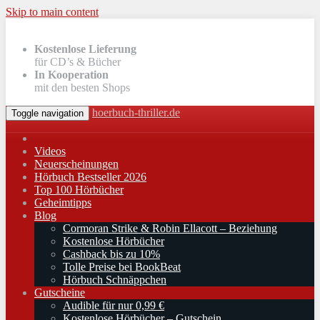
Skip to main content
Kostenlose Lieferung
für CD’s & Bücher
In Kooperation
mit den besten Shops
hoerbuch-thriller.de
Toggle navigation
Videos
Neuerscheinungen
Hörbuch Bestseller 2026
Top 100 Hörbücher
Geheimtipps
Blog
Cormoran Strike & Robin Ellacott – Beziehung
Kostenlose Hörbücher
Cashback bis zu 10%
Tolle Preise bei BookBeat
Hörbuch Schnäppchen
Gutscheine
Audible für nur 0,99 €
Kostenlose Hörbücher – Gutschein