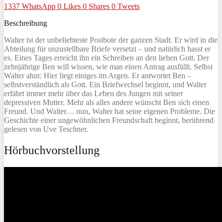
1337
WhatsApp
0
Likes
0
Shares
0
Tweets
Beschreibung
Walter ist der unbeliebteste Postbote der ganzen Stadt. Er wird in die
Abteilung für unzustellbare Briefe versetzt – und natürlich hasst er
es. Eines Tages erreicht ihn ein Schreiben an den lieben Gott. Der
zehnjährige Ben will wissen, wie man einen Antrag ausfüllt. Selbst
Walter ahnt: Hier liegt einiges im Argen. Er antwortet Ben –
selbstverständlich als Gott. Ein Briefwechsel beginnt, und Walter
erfährt immer mehr über das Leben des Jungen mit seiner
depressiven Mutter. Mehr als alles andere wünscht Ben sich einen
Freund. Und Walter… nun, Walter hat seine eigenen Probleme. Die
Geschichte einer ungewöhnlichen Freundschaft beginnt, berührend
gelesen von Uve Teschner.
Hörbuchvorstellung