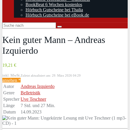
BookBeat 6 Wochen kostenlos
Hörbuch Gutscheine bei Thalia
Hörbuch Gutscheine bei eBook.de
Kein guter Mann – Andreas
Izquierdo
19,21 €
inkl. MwSt.
Zuletzt aktualisiert am: 29. März 2026 04:29
ansehen *
Autor
Andreas Izquierdo
Genre
Belletristik
Sprecher
Uve Teschner
Länge
7 Std. und 27 Min.
Datum
14.09.2023