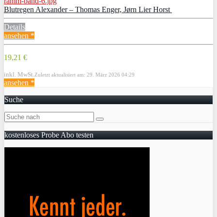
Blutregen Alexander – Thomas Enger, Jørn Lier Horst
Details
ansehen *
19,21 €
inkl. MwSt.
Zuletzt aktualisiert am: 29. März 2026 04:29
ansehen *
Suche
kostenloses Probe Abo testen