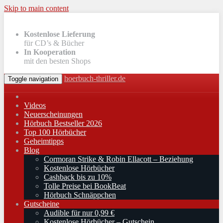
Skip to main content
Kostenlose Lieferung
für CD’s & Bücher
In Kooperation
mit den besten Shops
hoerbuch-thriller.de
Toggle navigation
Videos
Neuerscheinungen
Hörbuch Bestseller 2026
Top 100 Hörbücher
Geheimtipps
Blog
Cormoran Strike & Robin Ellacott – Beziehung
Kostenlose Hörbücher
Cashback bis zu 10%
Tolle Preise bei BookBeat
Hörbuch Schnäppchen
Gutscheine
Audible für nur 0,99 €
Kostenlose Hörbücher – Gutschein