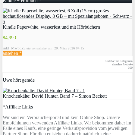
Kindle + Hörbuch *
Kindle Paperwhite, wasserfest und mit Hörbüchern
84,99 €
inkl. MwSt.
Zuletzt aktualisiert am: 29. März 2026 04:15
ansehen *
Sidebar für Kategorien
einzelne Produke
300
Uwe hört gerade
Knochenkälte: David Hunter, Band 7 – Simon Beckett
*Affiliate Links
Wir sind ein Verbraucherportal und kein Online Shop. Unsere
Empfehlungen verwenden Affiliate Links. Wir bekommen daher im
Falle eines Kaufs, eine geringe Verkaufsprovision vom jeweiligen
Partner Shop. Für dich entstehen dadurch natürlich keine