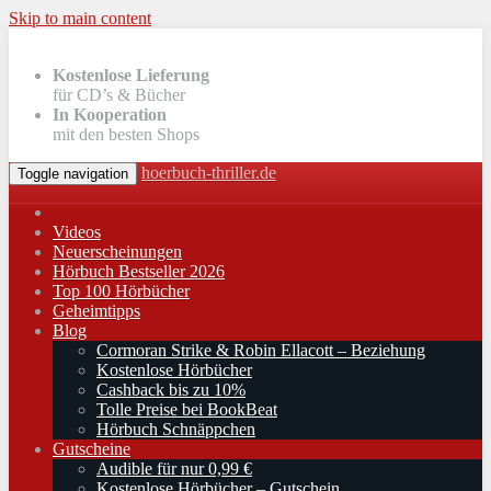
Skip to main content
Kostenlose Lieferung
für CD’s & Bücher
In Kooperation
mit den besten Shops
hoerbuch-thriller.de
Toggle navigation
Videos
Neuerscheinungen
Hörbuch Bestseller 2026
Top 100 Hörbücher
Geheimtipps
Blog
Cormoran Strike & Robin Ellacott – Beziehung
Kostenlose Hörbücher
Cashback bis zu 10%
Tolle Preise bei BookBeat
Hörbuch Schnäppchen
Gutscheine
Audible für nur 0,99 €
Kostenlose Hörbücher – Gutschein