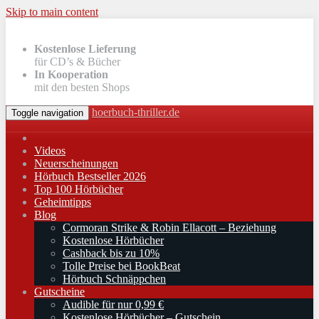
Skip to main content
Kostenlose Lieferung
für CD’s & Bücher
In Kooperation
mit den besten Shops
hoerbuch-thriller.de
Toggle navigation
Videos
Neuerscheinungen
Hörbuch Bestseller 2026
Top 100 Hörbücher
Geheimtipps
Blog
Cormoran Strike & Robin Ellacott – Beziehung
Kostenlose Hörbücher
Cashback bis zu 10%
Tolle Preise bei BookBeat
Hörbuch Schnäppchen
Gutscheine
Audible für nur 0,99 €
Kostenlose Hörbücher – Gutschein