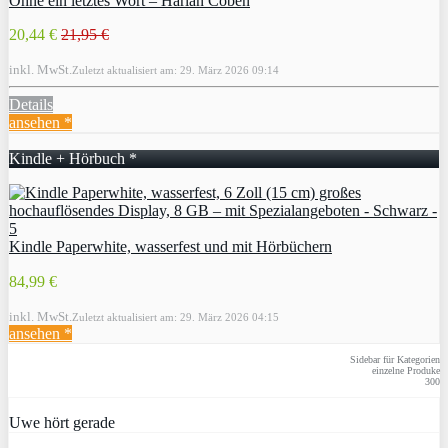
Ohne ein letztes Wort – Harlan Coben
20,44 €
21,95 €
inkl. MwSt.
Zuletzt aktualisiert am: 29. März 2026 09:14
Details
ansehen *
Kindle + Hörbuch *
Kindle Paperwhite, wasserfest und mit Hörbüchern
84,99 €
inkl. MwSt.
Zuletzt aktualisiert am: 29. März 2026 04:15
ansehen *
Sidebar für Kategorien
einzelne Produke
300
Uwe hört gerade