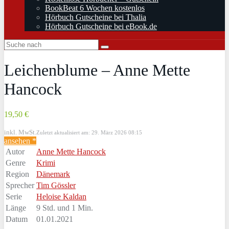
BookBeat 6 Wochen kostenlos
Hörbuch Gutscheine bei Thalia
Hörbuch Gutscheine bei eBook.de
Leichenblume – Anne Mette
Hancock
19,50 €
inkl. MwSt.
Zuletzt aktualisiert am: 29. März 2026 08:15
ansehen *
Autor
Anne Mette Hancock
Genre
Krimi
Region
Dänemark
Sprecher
Tim Gössler
Serie
Heloise Kaldan
Länge
9 Std. und 1 Min.
Datum
01.01.2021