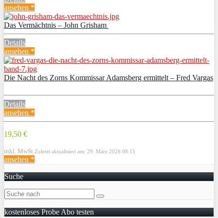
ansehen *
Das Vermächtnis – John Grisham
Details
ansehen *
Die Nacht des Zorns Kommissar Adamsberg ermittelt – Fred Vargas
Details
ansehen *
19,50 €
inkl. MwSt.
Zuletzt aktualisiert am: 29. März 2026 08:15
ansehen *
Suche
kostenloses Probe Abo testen