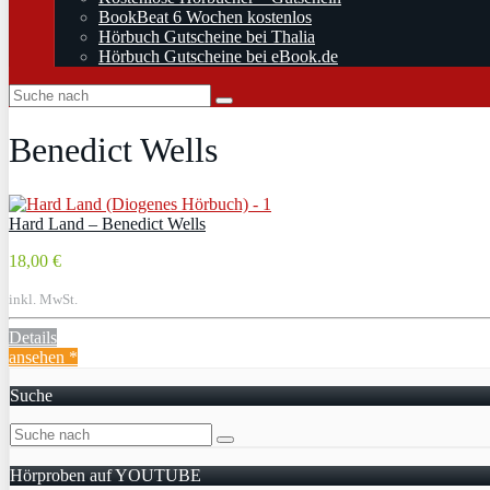
BookBeat 6 Wochen kostenlos
Hörbuch Gutscheine bei Thalia
Hörbuch Gutscheine bei eBook.de
Benedict Wells
Hard Land – Benedict Wells
18,00 €
inkl. MwSt.
Details
ansehen *
Suche
Hörproben auf YOUTUBE