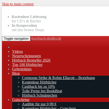
Skip to main content
Kostenlose Lieferung
für CD’s & Bücher
In Kooperation
mit den besten Shops
hoerbuch-thriller.de
Toggle navigation
Videos
Neuerscheinungen
Hörbuch Bestseller 2026
Top 100 Hörbücher
Geheimtipps
Blog
Cormoran Strike & Robin Ellacott – Beziehung
Kostenlose Hörbücher
Cashback bis zu 10%
Tolle Preise bei BookBeat
Hörbuch Schnäppchen
Gutscheine
Audible für nur 0,99 €
Kostenlose Hörbücher – Gutschein