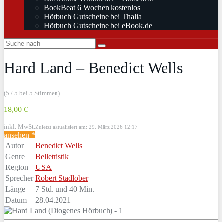
BookBeat 6 Wochen kostenlos
Hörbuch Gutscheine bei Thalia
Hörbuch Gutscheine bei eBook.de
Hard Land – Benedict Wells
(5 / 5 bei 5 Stimmen)
18,00 €
inkl. MwSt.
Zuletzt aktualisiert am: 29. März 2026 12:17
ansehen *
Autor
Benedict Wells
Genre
Belletristik
Region
USA
Sprecher
Robert Stadlober
Länge
7 Std. und 40 Min.
Datum
28.04.2021