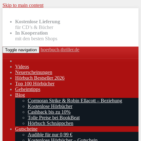
Skip to main content
Kostenlose Lieferung
für CD’s & Bücher
In Kooperation
mit den besten Shops
hoerbuch-thriller.de
Toggle navigation
Videos
Neuerscheinungen
Hörbuch Bestseller 2026
Top 100 Hörbücher
Geheimtipps
Blog
Cormoran Strike & Robin Ellacott – Beziehung
Kostenlose Hörbücher
Cashback bis zu 10%
Tolle Preise bei BookBeat
Hörbuch Schnäppchen
Gutscheine
Audible für nur 0,99 €
Kostenlose Hörbücher – Gutschein