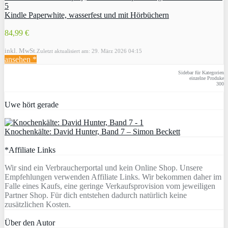
Kindle Paperwhite, wasserfest und mit Hörbüchern
84,99 €
inkl. MwSt.
Zuletzt aktualisiert am: 29. März 2026 04:15
ansehen *
Sidebar für Kategorien
einzelne Produke
300
Uwe hört gerade
Knochenkälte: David Hunter, Band 7 – Simon Beckett
*Affiliate Links
Wir sind ein Verbraucherportal und kein Online Shop. Unsere
Empfehlungen verwenden Affiliate Links. Wir bekommen daher im
Falle eines Kaufs, eine geringe Verkaufsprovision vom jeweiligen
Partner Shop. Für dich entstehen dadurch natürlich keine
zusätzlichen Kosten.
Über den Autor