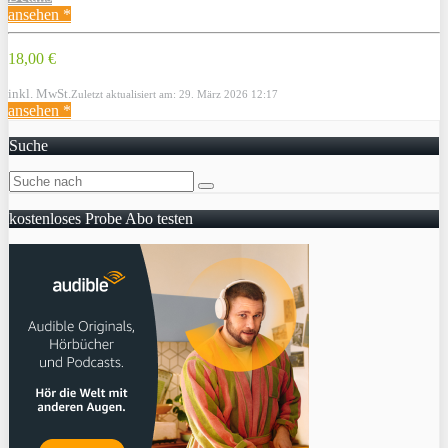
ansehen *
18,00 €
inkl. MwSt.
Zuletzt aktualisiert am: 29. März 2026 12:17
ansehen *
Suche
kostenloses Probe Abo testen