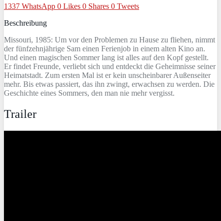
1337
WhatsApp
0
Likes
0
Shares
0
Tweets
Beschreibung
Missouri, 1985: Um vor den Problemen zu Hause zu fliehen, nimmt
der fünfzehnjährige Sam einen Ferienjob in einem alten Kino an.
Und einen magischen Sommer lang ist alles auf den Kopf gestellt.
Er findet Freunde, verliebt sich und entdeckt die Geheimnisse seiner
Heimatstadt. Zum ersten Mal ist er kein unscheinbarer Außenseiter
mehr. Bis etwas passiert, das ihn zwingt, erwachsen zu werden. Die
Geschichte eines Sommers, den man nie mehr vergisst.
Trailer