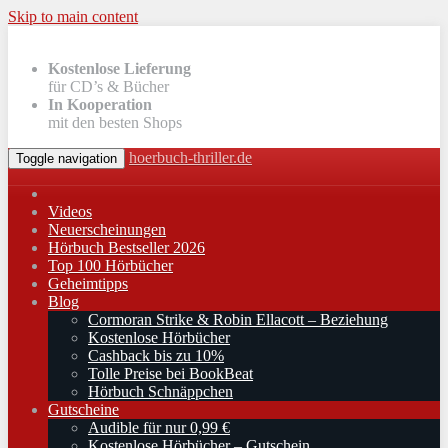
Skip to main content
Kostenlose Lieferung
für CD’s & Bücher
In Kooperation
mit den besten Shops
hoerbuch-thriller.de
Toggle navigation
Videos
Neuerscheinungen
Hörbuch Bestseller 2026
Top 100 Hörbücher
Geheimtipps
Blog
Cormoran Strike & Robin Ellacott – Beziehung
Kostenlose Hörbücher
Cashback bis zu 10%
Tolle Preise bei BookBeat
Hörbuch Schnäppchen
Gutscheine
Audible für nur 0,99 €
Kostenlose Hörbücher – Gutschein