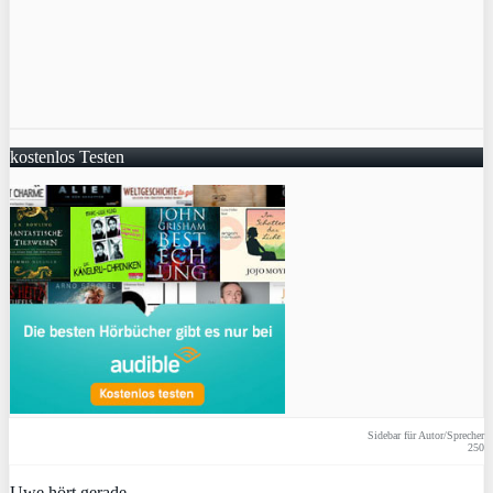
kostenlos Testen
Sidebar für Autor/Sprecher
250
Uwe hört gerade