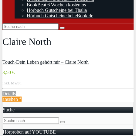
BookBeat 6 Wochen kostenlos
Hörbuch Gutscheine bei Thalia
Hörbuch Gutscheine bei eBook.de
Claire North
Touch-Dein Leben gehört mir – Claire North
3,50 €
inkl. MwSt.
Details
ansehen *
Suche
Hörproben auf YOUTUBE