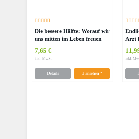
Die bessere Hälfte: Worauf wir
Endli
uns mitten im Leben freuen
Arzt 
können – Eckart von
Hirs
7,65 €
11,9
Hirschhausen, Tobias Esch
inkl. MwSt.
inkl. Mw
Details
ansehen *