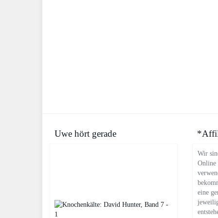
Uwe hört gerade
*Affi
Wir sin
Online
verwend
bekomm
eine ge
jeweili
entsteh