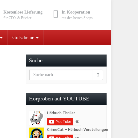
Kostenlose Lieferung
In Kooperation
für CD’s & Bücher
mit den besten Shops
Gutscheine
Suche
Hörproben auf YOUTUBE