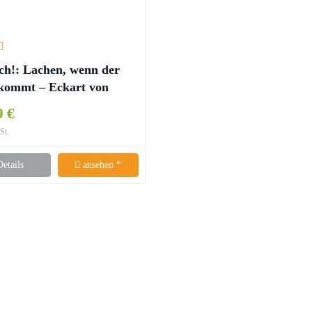
ch!: Lachen, wenn der
kommt – Eckart von
chhausen
9 €
St.
Details
ansehen *