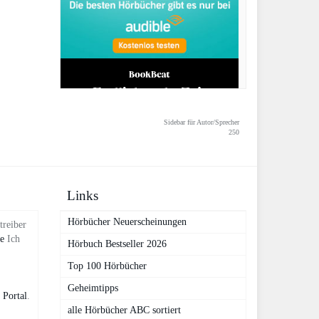
Sidebar für Autor/Sprecher
250
Links
Hörbücher Neuerscheinungen
treiber
de
Ich
Hörbuch Bestseller 2026
Top 100 Hörbücher
Geheimtipps
 Portal
.
alle Hörbücher ABC sortiert