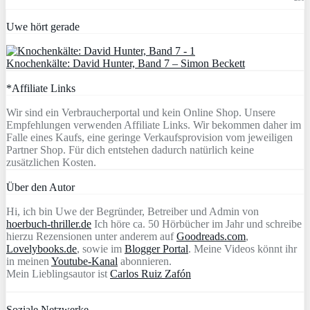
Uwe hört gerade
Knochenkälte: David Hunter, Band 7 – Simon Beckett
*Affiliate Links
Wir sind ein Verbraucherportal und kein Online Shop. Unsere
Empfehlungen verwenden Affiliate Links. Wir bekommen daher im
Falle eines Kaufs, eine geringe Verkaufsprovision vom jeweiligen
Partner Shop. Für dich entstehen dadurch natürlich keine
zusätzlichen Kosten.
Über den Autor
Hi, ich bin Uwe der Begründer, Betreiber und Admin von
hoerbuch-thriller.de
Ich höre ca. 50 Hörbücher im Jahr und schreibe
hierzu Rezensionen unter anderem auf
Goodreads.com
,
Lovelybooks.de
, sowie im
Blogger Portal
. Meine Videos könnt ihr
in meinen
Youtube-Kanal
abonnieren.
Mein Lieblingsautor ist
Carlos Ruiz Zafón
Soziale Netzwerke