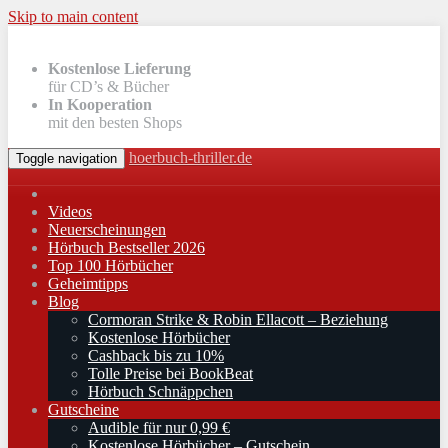
Skip to main content
Kostenlose Lieferung
für CD’s & Bücher
In Kooperation
mit den besten Shops
hoerbuch-thriller.de
Toggle navigation
Videos
Neuerscheinungen
Hörbuch Bestseller 2026
Top 100 Hörbücher
Geheimtipps
Blog
Cormoran Strike & Robin Ellacott – Beziehung
Kostenlose Hörbücher
Cashback bis zu 10%
Tolle Preise bei BookBeat
Hörbuch Schnäppchen
Gutscheine
Audible für nur 0,99 €
Kostenlose Hörbücher – Gutschein