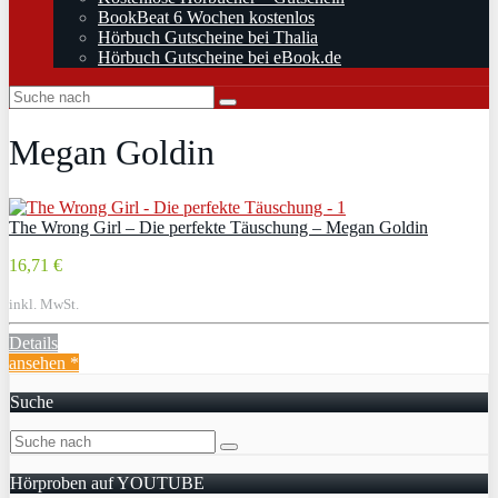
BookBeat 6 Wochen kostenlos
Hörbuch Gutscheine bei Thalia
Hörbuch Gutscheine bei eBook.de
Megan Goldin
The Wrong Girl – Die perfekte Täuschung – Megan Goldin
16,71 €
inkl. MwSt.
Details
ansehen *
Suche
Hörproben auf YOUTUBE