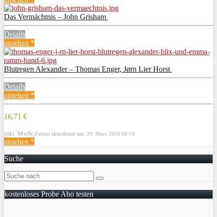
Das Vermächtnis – John Grisham
Details
ansehen *
Blutregen Alexander – Thomas Enger, Jørn Lier Horst
Details
ansehen *
16,71 €
inkl. MwSt.
Zuletzt aktualisiert am: 29. März 2026 08:10
ansehen *
Suche
kostenloses Probe Abo testen