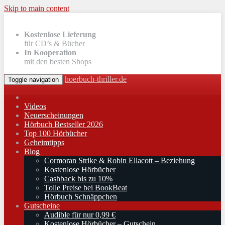
Skip to main content
Kostenlose Lieferung
für CD’s & Bücher
In Kooperation
mit den besten Shops
hoerbuch-thriller.de
Toggle navigation
Videos
Neuerscheinungen
Hörbuch Bestseller 2026
Top 100 Hörbücher
Geheimtipps
Blog
Cormoran Strike & Robin Ellacott – Beziehung
Kostenlose Hörbücher
Cashback bis zu 10%
Tolle Preise bei BookBeat
Hörbuch Schnäppchen
Gutscheine
Audible für nur 0,99 €
Kostenlose Hörbücher – Gutschein