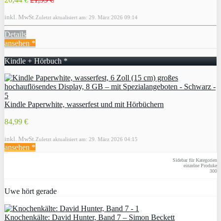
inkl. MwSt.
Zuletzt aktualisiert am: 29. März 2026 09:14
Details
ansehen *
Kindle + Hörbuch *
Kindle Paperwhite, wasserfest und mit Hörbüchern
84,99 €
inkl. MwSt.
Zuletzt aktualisiert am: 29. März 2026 04:15
ansehen *
Sidebar für Kategorien
einzelne Produke
300
Uwe hört gerade
Knochenkälte: David Hunter, Band 7 – Simon Beckett