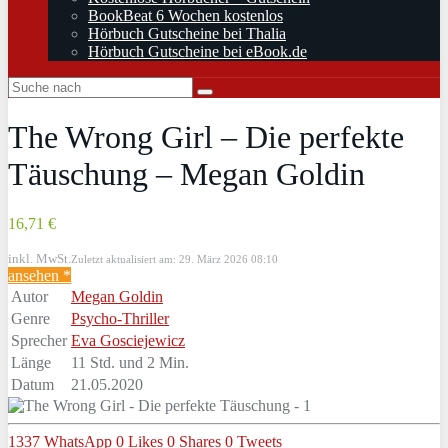
BookBeat 6 Wochen kostenlos
Hörbuch Gutscheine bei Thalia
Hörbuch Gutscheine bei eBook.de
The Wrong Girl – Die perfekte
Täuschung – Megan Goldin
16,71 €
inkl. MwSt.
Zuletzt aktualisiert am: 29. März 2026 08:10
ansehen *
Autor
Megan Goldin
Genre
Psycho-Thriller
Sprecher
Eva Gosciejewicz
Länge
11 Std. und 2 Min.
Datum
21.05.2020
1337
WhatsApp
0
Likes
0
Shares
0
Tweets