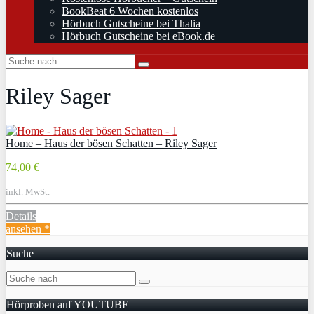
BookBeat 6 Wochen kostenlos
Hörbuch Gutscheine bei Thalia
Hörbuch Gutscheine bei eBook.de
Riley Sager
Home – Haus der bösen Schatten – Riley Sager
74,00 €
inkl. MwSt.
Details
ansehen *
Suche
Hörproben auf YOUTUBE