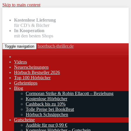
Skip to main content
Kostenlose Lieferung
für CD’s & Bücher
In Kooperation
mit den besten Shops
hoerbuch-thriller.de
Toggle navigation
Videos
Neuerscheinungen
Hörbuch Bestseller 2026
Top 100 Hörbücher
Geheimtipps
Blog
Cormoran Strike & Robin Ellacott – Beziehung
Kostenlose Hörbücher
Cashback bis zu 10%
Tolle Preise bei BookBeat
Hörbuch Schnäppchen
Gutscheine
Audible für nur 0,99 €
Kostenlose Hörbücher – Gutschein