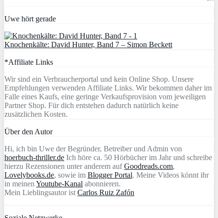
Uwe hört gerade
Knochenkälte: David Hunter, Band 7 – Simon Beckett
*Affiliate Links
Wir sind ein Verbraucherportal und kein Online Shop. Unsere
Empfehlungen verwenden Affiliate Links. Wir bekommen daher im
Falle eines Kaufs, eine geringe Verkaufsprovision vom jeweiligen
Partner Shop. Für dich entstehen dadurch natürlich keine
zusätzlichen Kosten.
Über den Autor
Hi, ich bin Uwe der Begründer, Betreiber und Admin von
hoerbuch-thriller.de
Ich höre ca. 50 Hörbücher im Jahr und schreibe
hierzu Rezensionen unter anderem auf
Goodreads.com
,
Lovelybooks.de
, sowie im
Blogger Portal
. Meine Videos könnt ihr
in meinen
Youtube-Kanal
abonnieren.
Mein Lieblingsautor ist
Carlos Ruiz Zafón
Soziale Netzwerke