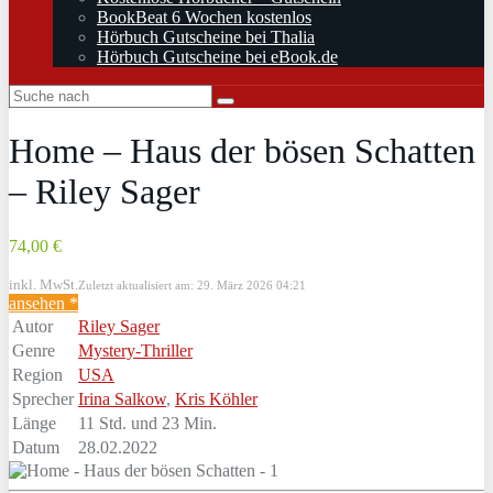
BookBeat 6 Wochen kostenlos
Hörbuch Gutscheine bei Thalia
Hörbuch Gutscheine bei eBook.de
Home – Haus der bösen Schatten
– Riley Sager
74,00 €
inkl. MwSt.
Zuletzt aktualisiert am: 29. März 2026 04:21
ansehen *
Autor
Riley Sager
Genre
Mystery-Thriller
Region
USA
Sprecher
Irina Salkow
,
Kris Köhler
Länge
11 Std. und 23 Min.
Datum
28.02.2022