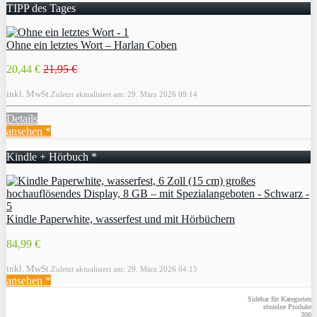
TIPP des Tages
Ohne ein letztes Wort – Harlan Coben
20,44 €
21,95 €
inkl. MwSt.
Zuletzt aktualisiert am: 29. März 2026 09:14
Details
ansehen *
Kindle + Hörbuch *
Kindle Paperwhite, wasserfest und mit Hörbüchern
84,99 €
inkl. MwSt.
Zuletzt aktualisiert am: 29. März 2026 04:15
ansehen *
Sidebar für Kategorien
einzelne Produke
300