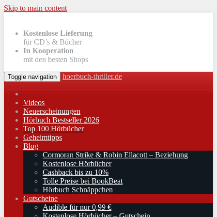
Skip to main content
Kostenlose Lieferung
für CD’s & Bücher
In Kooperation
mit den besten Shops
hoerbuch-thriller.de
Toggle navigation
Videos
Neuerscheinungen
Hörbuch Bestseller 2026
Top 100 Hörbücher
Geheimtipps
Blog
Cormoran Strike & Robin Ellacott – Beziehung
Kostenlose Hörbücher
Cashback bis zu 10%
Tolle Preise bei BookBeat
Hörbuch Schnäppchen
Gutscheine
Audible für nur 0,99 €
Kostenlose Hörbücher – Gutschein