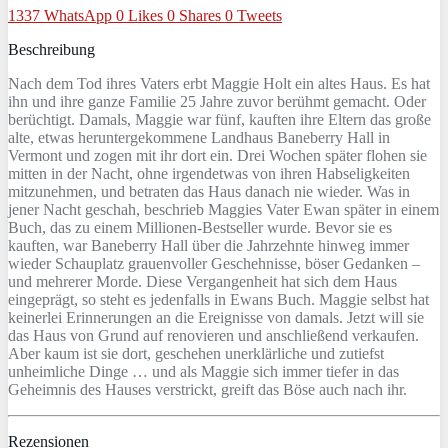
1337
WhatsApp
0
Likes
0
Shares
0
Tweets
Beschreibung
Nach dem Tod ihres Vaters erbt Maggie Holt ein altes Haus. Es hat
ihn und ihre ganze Familie 25 Jahre zuvor berühmt gemacht. Oder
berüchtigt. Damals, Maggie war fünf, kauften ihre Eltern das große
alte, etwas heruntergekommene Landhaus Baneberry Hall in
Vermont und zogen mit ihr dort ein. Drei Wochen später flohen sie
mitten in der Nacht, ohne irgendetwas von ihren Habseligkeiten
mitzunehmen, und betraten das Haus danach nie wieder. Was in
jener Nacht geschah, beschrieb Maggies Vater Ewan später in einem
Buch, das zu einem Millionen-Bestseller wurde. Bevor sie es
kauften, war Baneberry Hall über die Jahrzehnte hinweg immer
wieder Schauplatz grauenvoller Geschehnisse, böser Gedanken –
und mehrerer Morde. Diese Vergangenheit hat sich dem Haus
eingeprägt, so steht es jedenfalls in Ewans Buch. Maggie selbst hat
keinerlei Erinnerungen an die Ereignisse von damals. Jetzt will sie
das Haus von Grund auf renovieren und anschließend verkaufen.
Aber kaum ist sie dort, geschehen unerklärliche und zutiefst
unheimliche Dinge … und als Maggie sich immer tiefer in das
Geheimnis des Hauses verstrickt, greift das Böse auch nach ihr.
Rezensionen