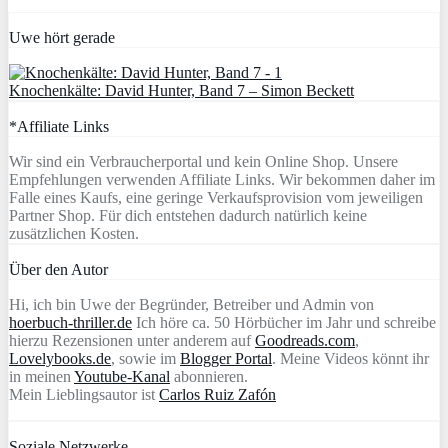
Uwe hört gerade
Knochenkälte: David Hunter, Band 7 – Simon Beckett
*Affiliate Links
Wir sind ein Verbraucherportal und kein Online Shop. Unsere
Empfehlungen verwenden Affiliate Links. Wir bekommen daher im
Falle eines Kaufs, eine geringe Verkaufsprovision vom jeweiligen
Partner Shop. Für dich entstehen dadurch natürlich keine
zusätzlichen Kosten.
Über den Autor
Hi, ich bin Uwe der Begründer, Betreiber und Admin von
hoerbuch-thriller.de
Ich höre ca. 50 Hörbücher im Jahr und schreibe
hierzu Rezensionen unter anderem auf
Goodreads.com
,
Lovelybooks.de
, sowie im
Blogger Portal
. Meine Videos könnt ihr
in meinen
Youtube-Kanal
abonnieren.
Mein Lieblingsautor ist
Carlos Ruiz Zafón
Soziale Netzwerke