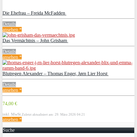
Die Ehefrau – Freida McFadden
Details
ansehen *
Das Vermächtnis – John Grisham
Details
ansehen *
Blutregen Alexander – Thomas Enger, Jørn Lier Horst
Details
ansehen *
74,00 €
inkl. MwSt.
Zuletzt aktualisiert am: 29. März 2026 04:21
ansehen *
Suche