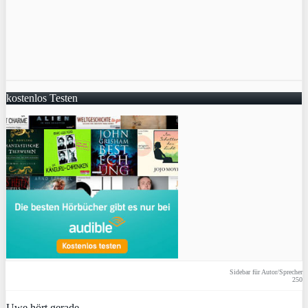
kostenlos Testen
Sidebar für Autor/Sprecher
250
Uwe hört gerade