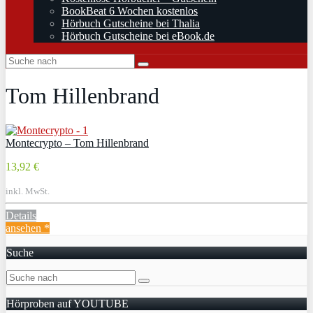
BookBeat 6 Wochen kostenlos
Hörbuch Gutscheine bei Thalia
Hörbuch Gutscheine bei eBook.de
Tom Hillenbrand
Montecrypto – Tom Hillenbrand
13,92 €
inkl. MwSt.
Details
ansehen *
Suche
Hörproben auf YOUTUBE