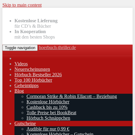
Skip to main content
Kostenlose Lieferung
für CD’s & Bücher
In Kooperation
mit den besten Shops
hoerbuch-thriller.de
Toggle navigation
Videos
Neuerscheinungen
Hörbuch Bestseller 2026
Top 100 Hörbücher
Geheimtipps
Blog
Cormoran Strike & Robin Ellacott – Beziehung
Kostenlose Hörbücher
Cashback bis zu 10%
Tolle Preise bei BookBeat
Hörbuch Schnäppchen
Gutscheine
Audible für nur 0,99 €
Kostenlose Hörbücher – Gutschein