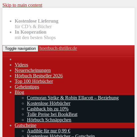
Skip to main content
Kostenlose Lieferung
für CD’s & Bücher
In Kooperation
mit den besten Shops
hoerbuch-thriller.de
Toggle navigation
Videos
Neuerscheinungen
Hörbuch Bestseller 2026
Top 100 Hörbücher
Geheimtipps
Blog
Cormoran Strike & Robin Ellacott – Beziehung
Kostenlose Hörbücher
Cashback bis zu 10%
Tolle Preise bei BookBeat
Hörbuch Schnäppchen
Gutscheine
Audible für nur 0,99 €
Kostenlose Hörbücher – Gutschein