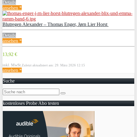
Details
ansehen *
Blutregen Alexander – Thomas Enger, Jørn Lier Horst
Details
ansehen *
13,92 €
inkl. MwSt.
Zuletzt aktualisiert am: 29. März 2026 12:15
ansehen *
Suche
kostenloses Probe Abo testen