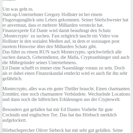
Um was geht es.
Start-up-Unternehmer Gregory Hollister ist bei einem
Flugzeugunglück ums Leben gekommen. Seiner Stiefschwester hat
er anvertraut, dass er mehrere Milliarden versteckt hat.
Finanzexperte Ed Dante wird damit beauftragt den Schatz
‚Montecrypto‘ zu suchen. Fast zeitgleich taucht ein Video von
Hollister in den sozialen Medien auf, in dem er sozusagen post
mortem Hinweise über den Milliarden Schatz gibt.
Das führt zu einem RUN nach Montecrypto, sprichwörtlich alle
suchen danach, Geheimdienst, die Mafia, Cryptoanhänger und auch
die Mitbegründer seines Unternehmens.
Ed Dante schafft es immer eine Nasenlänge voraus zu sein. Doch
als er dabei einen Finanzskandal entdeckt wird es auch für ihn sehr
gefährlich.
Montecrypto, alles was ein guter Thriller braucht. Einen charmanten
Ermittler, eine noch charmantere Verbündete. Wechselnde Locations
und dann noch die hilfreichen Erklärungen aus der Cryptowelt.
Besonders gut gefallen hat mir Ed Dantes Vorliebe für gute
Cocktails und englischen Tee. Das hat das Hörbuch merklich
aufgelockert.
Hörbuchsprecher Oliver Siebeck hat mir sehr gut gefallen. Seine