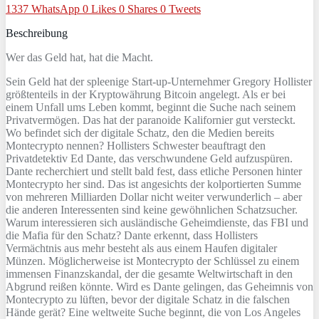
1337
WhatsApp
0
Likes
0
Shares
0
Tweets
Beschreibung
Wer das Geld hat, hat die Macht.
Sein Geld hat der spleenige Start-up-Unternehmer Gregory Hollister
größtenteils in der Kryptowährung Bitcoin angelegt. Als er bei
einem Unfall ums Leben kommt, beginnt die Suche nach seinem
Privatvermögen. Das hat der paranoide Kalifornier gut versteckt.
Wo befindet sich der digitale Schatz, den die Medien bereits
Montecrypto nennen? Hollisters Schwester beauftragt den
Privatdetektiv Ed Dante, das verschwundene Geld aufzuspüren.
Dante recherchiert und stellt bald fest, dass etliche Personen hinter
Montecrypto her sind. Das ist angesichts der kolportierten Summe
von mehreren Milliarden Dollar nicht weiter verwunderlich – aber
die anderen Interessenten sind keine gewöhnlichen Schatzsucher.
Warum interessieren sich ausländische Geheimdienste, das FBI und
die Mafia für den Schatz? Dante erkennt, dass Hollisters
Vermächtnis aus mehr besteht als aus einem Haufen digitaler
Münzen. Möglicherweise ist Montecrypto der Schlüssel zu einem
immensen Finanzskandal, der die gesamte Weltwirtschaft in den
Abgrund reißen könnte. Wird es Dante gelingen, das Geheimnis von
Montecrypto zu lüften, bevor der digitale Schatz in die falschen
Hände gerät? Eine weltweite Suche beginnt, die von Los Angeles