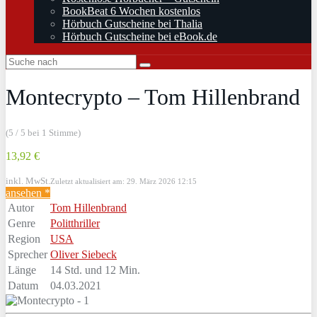
BookBeat 6 Wochen kostenlos
Hörbuch Gutscheine bei Thalia
Hörbuch Gutscheine bei eBook.de
Montecrypto – Tom Hillenbrand
(5 / 5 bei 1 Stimme)
13,92 €
inkl. MwSt.
Zuletzt aktualisiert am: 29. März 2026 12:15
ansehen *
Autor
Tom Hillenbrand
Genre
Politthriller
Region
USA
Sprecher
Oliver Siebeck
Länge
14 Std. und 12 Min.
Datum
04.03.2021