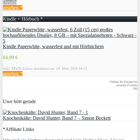
Details
ansehen *
Kindle + Hörbuch *
Kindle Paperwhite, wasserfest und mit Hörbüchern
84,99 €
inkl. MwSt.
Zuletzt aktualisiert am: 29. März 2026 04:15
ansehen *
Sidebar für Kategorien
einzelne Produke
300
Uwe hört gerade
Knochenkälte: David Hunter, Band 7 – Simon Beckett
*Affiliate Links