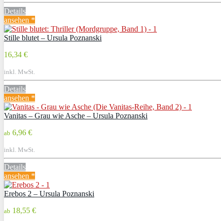
Details
ansehen *
Stille blutet – Ursula Poznanski
16,34 €
inkl. MwSt.
Details
ansehen *
Vanitas – Grau wie Asche – Ursula Poznanski
6,96 €
ab
inkl. MwSt.
Details
ansehen *
Erebos 2 – Ursula Poznanski
18,55 €
ab