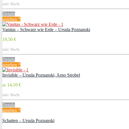
inkl. MwSt.
Details
ansehen *
Vanitas – Schwarz wie Erde – Ursula Poznanski
19,50 €
inkl. MwSt.
Details
ansehen *
Invisible – Ursula Poznanski, Arno Strobel
14,10 €
ab
inkl. MwSt.
Details
ansehen *
Schatten – Ursula Poznanski