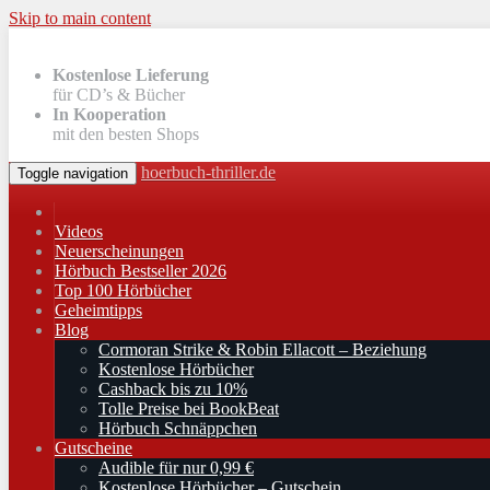
Skip to main content
Kostenlose Lieferung
für CD’s & Bücher
In Kooperation
mit den besten Shops
hoerbuch-thriller.de
Toggle navigation
Videos
Neuerscheinungen
Hörbuch Bestseller 2026
Top 100 Hörbücher
Geheimtipps
Blog
Cormoran Strike & Robin Ellacott – Beziehung
Kostenlose Hörbücher
Cashback bis zu 10%
Tolle Preise bei BookBeat
Hörbuch Schnäppchen
Gutscheine
Audible für nur 0,99 €
Kostenlose Hörbücher – Gutschein