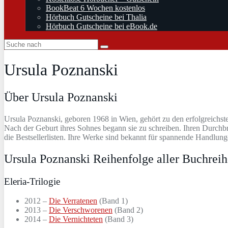
BookBeat 6 Wochen kostenlos
Hörbuch Gutscheine bei Thalia
Hörbuch Gutscheine bei eBook.de
Ursula Poznanski
Über Ursula Poznanski
Ursula Poznanski, geboren 1968 in Wien, gehört zu den erfolgreichste
Nach der Geburt ihres Sohnes begann sie zu schreiben. Ihren Durchbru
die Bestsellerlisten. Ihre Werke sind bekannt für spannende Handlung
Ursula Poznanski Reihenfolge aller Buchrei
Eleria-Trilogie
2012 –
Die Verratenen
(Band 1)
2013 –
Die Verschworenen
(Band 2)
2014 –
Die Vernichteten
(Band 3)