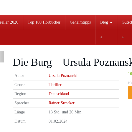
seller 2026
Top 100 Hörbücher
Geheimtipps
Blog
Gutsc
Die Burg – Ursula Poznans
16
Autor
Ursula Poznanski
in
Genre
Thriller
Region
Deutschland
Sprecher
Rainer Strecker
Länge
13 Std. und 20 Min.
Datum
01.02.2024