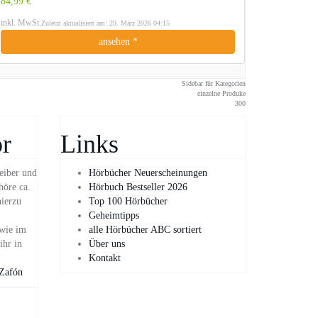
84,99 €
inkl. MwSt.
Zuletzt aktualisiert am: 29. März 2026 04:15
ansehen *
Sidebar für Kategorien
einzelne Produke
300
r
Links
eiber und
Hörbücher Neuerscheinungen
höre ca.
Hörbuch Bestseller 2026
hierzu
Top 100 Hörbücher
Geheimtipps
owie im
alle Hörbücher ABC sortiert
ihr in
Über uns
Kontakt
 Zafón