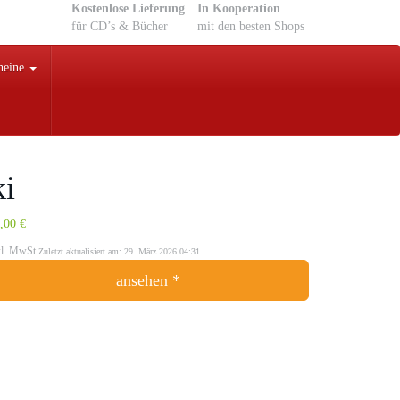
Kostenlose Lieferung
In Kooperation
für CD’s & Bücher
mit den besten Shops
heine
ki
,00 €
kl. MwSt.
Zuletzt aktualisiert am: 29. März 2026 04:31
ansehen *