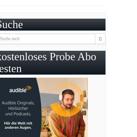
Suche
kostenloses Probe Abo
testen