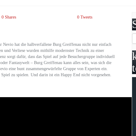
0
Shares
0
Tweets
 Nevio hat die halbverfallene Burg Greiffenau nicht nur einfach
en und Verliese wurden mithilfe modernster Technik zu einer
enz sorgt dafür, dass das Spiel auf jede Besuchergruppe individuell
 oder Fantasywelt – Burg Greiffenau kann alles sein, was sich die
 Nevio eine bunt zusammengewürfelte Gruppe von Experten ein.
s Spiel zu spielen. Und darin ist ein Happy End nicht vorgesehen.