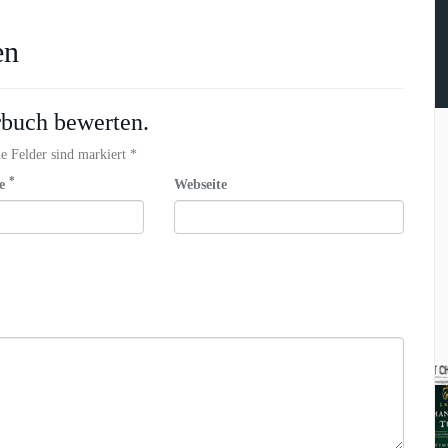
en
rbuch bewerten.
e Felder sind markiert *
*
se
Webseite