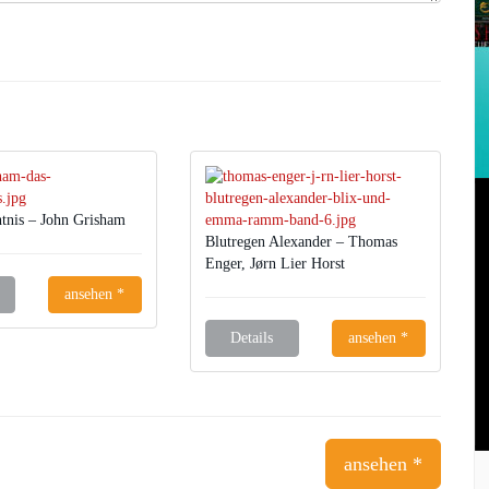
tnis – John Grisham
Blutregen Alexander – Thomas
Enger, Jørn Lier Horst
ansehen *
Details
ansehen *
ansehen *