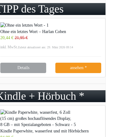
TIPP des Tages
Ohne ein letztes Wort – Harlan Coben
20,44 €
21,95 €
inkl. MwSt.
Zuletzt aktualisiert am: 29. März 2026 09:14
Details
ansehen *
Kindle + Hörbuch *
Kindle Paperwhite, wasserfest und mit Hörbüchern