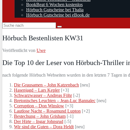
BookBeat 6 Wochen kostenlos
Hörbuch Gutscheine bei Thalia
Hörbuch Gutscheine bei eBook.de
Hörbuch Bestenlisten KW31
Veröffentlicht von
Uwe
Die Top 10 der Leser von Hörbuch-Thriller
nach folgende Hörbuch Webseiten wurden in den letzten 7 Tagen in 
Die Grausamen – John Katzenbach
[neu]
Hasenjagd – Lars Kepler
[+3]
Schwarzwasser – Andreas Föhr
[-2]
Bretonisches Leuchten – Jean-Luc Bannalec
[neu]
Corruption – Don Winslow
[+3]
Lautlose Nacht – Rosamund Lupton
[+2]
Bestechung – John Grisham
[-1]
Der Hirte – Ingar Johnsrud
[-5]
Wir sind die Guten – Dora Heldt
[neu]