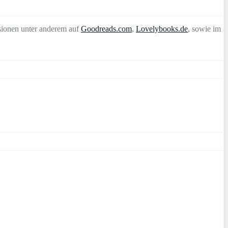
sionen unter anderem auf
Goodreads.com
,
Lovelybooks.de
, sowie im