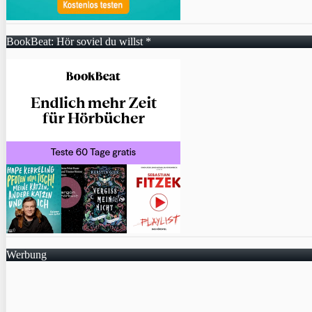
BookBeat: Hör soviel du willst *
Werbung