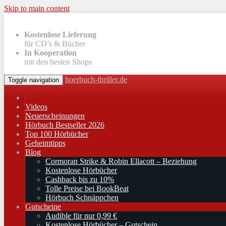
Skip to main content
Kostenlose Lieferung
für CD’s & Bücher
In Kooperation
mit den besten Shops
hoerbuch-thriller.de
Toggle navigation
Videos
Neuerscheinungen
Hörbuch Bestseller 2026
Top 100 Hörbücher
Geheimtipps
Blog
Cormoran Strike & Robin Ellacott – Beziehung
Kostenlose Hörbücher
Cashback bis zu 10%
Tolle Preise bei BookBeat
Hörbuch Schnäppchen
Gutscheine
Audible für nur 0,99 €
Kostenlose Hörbücher – Gutschein