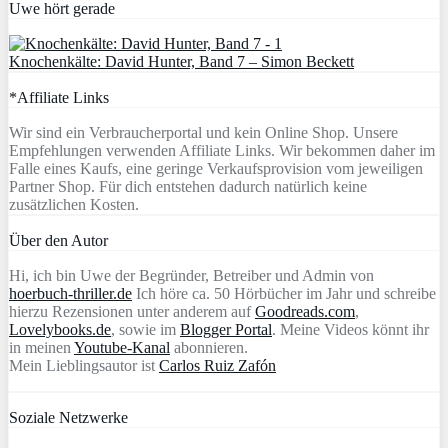
Uwe hört gerade
Knochenkälte: David Hunter, Band 7 – Simon Beckett
*Affiliate Links
Wir sind ein Verbraucherportal und kein Online Shop. Unsere
Empfehlungen verwenden Affiliate Links. Wir bekommen daher im
Falle eines Kaufs, eine geringe Verkaufsprovision vom jeweiligen
Partner Shop. Für dich entstehen dadurch natürlich keine
zusätzlichen Kosten.
Über den Autor
Hi, ich bin Uwe der Begründer, Betreiber und Admin von
hoerbuch-thriller.de
Ich höre ca. 50 Hörbücher im Jahr und schreibe
hierzu Rezensionen unter anderem auf
Goodreads.com
,
Lovelybooks.de
, sowie im
Blogger Portal
. Meine Videos könnt ihr
in meinen
Youtube-Kanal
abonnieren.
Mein Lieblingsautor ist
Carlos Ruiz Zafón
Soziale Netzwerke