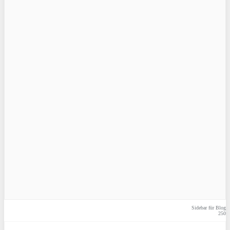
Sidebar für Blog
250