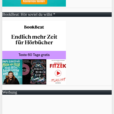
BookBeat: Hör soviel du willst *
Werbung