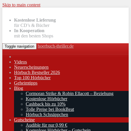
Skip to main content
Kostenlose Lieferung
für CD’s & Bücher
In Kooperation
mit den besten Shops
hoerbuch-thriller.de
Toggle navigation
Videos
Neuerscheinungen
Hörbuch Bestseller 2026
Top 100 Hörbücher
Geheimtipps
Blog
Cormoran Strike & Robin Ellacott – Beziehung
Kostenlose Hörbücher
Cashback bis zu 10%
Tolle Preise bei BookBeat
Hörbuch Schnäppchen
Gutscheine
Audible für nur 0,99 €
Kostenlose Hörbücher – Gutschein