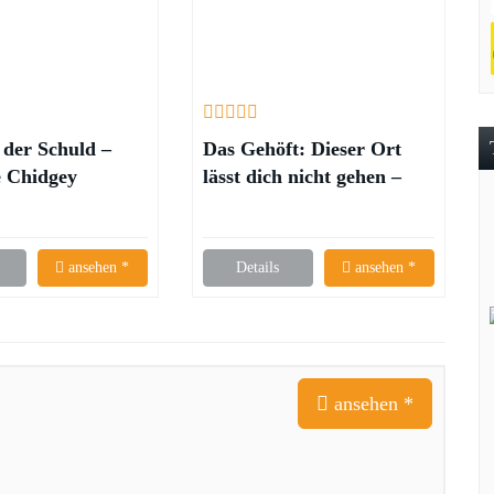
der Schuld –
Das Gehöft: Dieser Ort
e Chidgey
lässt dich nicht gehen –
Leo Brandt
ansehen *
Details
ansehen *
ansehen *