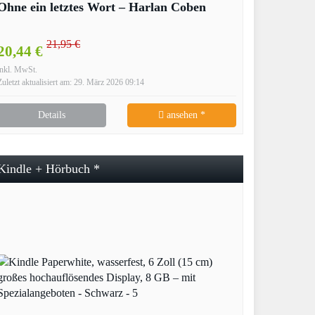
Ohne ein letztes Wort – Harlan Coben
21,95 €
20,44 €
inkl. MwSt.
Zuletzt aktualisiert am: 29. März 2026 09:14
Details
ansehen *
Kindle + Hörbuch *