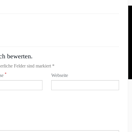
ch bewerten.
erliche Felder sind markiert *
*
sse
Webseite