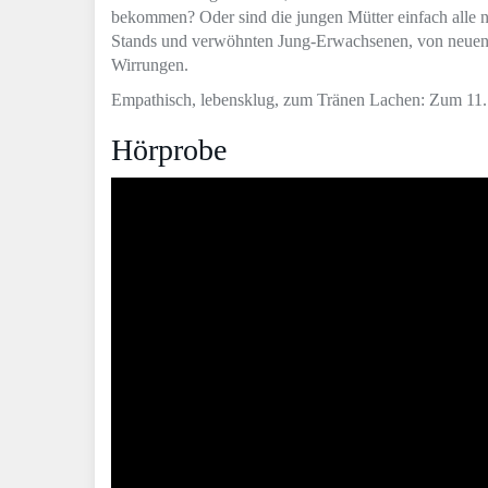
bekommen? Oder sind die jungen Mütter einfach alle n
Stands und verwöhnten Jung-Erwachsenen, von neuen
Wirrungen.
Empathisch, lebensklug, zum Tränen Lachen: Zum 11.
Hörprobe