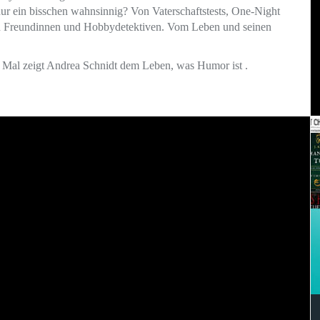
ur ein bisschen wahnsinnig? Von Vaterschaftstests, One-Night
 Freundinnen und Hobbydetektiven. Vom Leben und seinen
 Mal zeigt Andrea Schnidt dem Leben, was Humor ist .