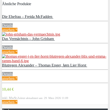
Ähnliche Produkte
Die Ehefrau – Freida McFadden
Details
ansehen *
Das Vermächtnis – John Grisham
Details
ansehen *
Blutregen Alexander – Thomas Enger, Jørn Lier Horst
Details
ansehen *
10,44 €
inkl. MwSt.
Zuletzt aktualisiert am: 29. März 2026 11:09
ansehen *