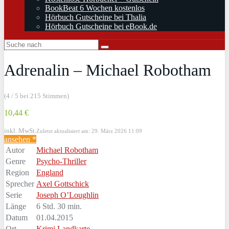
BookBeat 6 Wochen kostenlos
Hörbuch Gutscheine bei Thalia
Hörbuch Gutscheine bei eBook.de
Adrenalin – Michael Robotham
(4 / 5 bei 215 Stimmen)
10,44 €
inkl. MwSt.
Zuletzt aktualisiert am: 29. März 2026 11:09
ansehen *
Autor
Michael Robotham
Genre
Psycho-Thriller
Region
England
Sprecher
Axel Gottschick
Serie
Joseph O’Loughlin
Länge
6 Std. 30 min.
Datum
01.04.2015
Ort
Krimi Landkarte