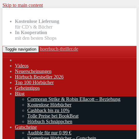
Skip to main content
Kostenlose Lieferung
für CD’s & Bücher
In Kooperation
mit den besten Shops
hoerbuch-thriller.de
Toggle navigation
Videos
Neuerscheinungen
Hörbuch Bestseller 2026
Top 100 Hörbücher
Geheimtipps
Blog
Cormoran Strike & Robin Ellacott – Beziehung
Kostenlose Hörbücher
Cashback bis zu 10%
Tolle Preise bei BookBeat
Hörbuch Schnäppchen
Gutscheine
Audible für nur 0,99 €
Kostenlose Hörbücher – Gutschein