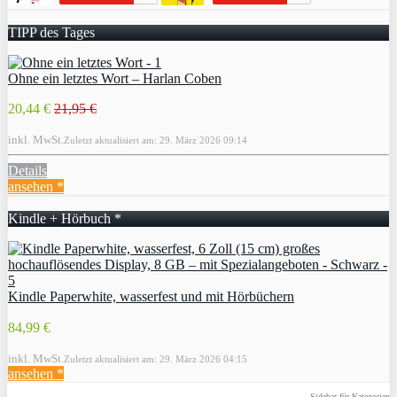
TIPP des Tages
Ohne ein letztes Wort – Harlan Coben
20,44 €
21,95 €
inkl. MwSt.
Zuletzt aktualisiert am: 29. März 2026 09:14
Details
ansehen *
Kindle + Hörbuch *
Kindle Paperwhite, wasserfest und mit Hörbüchern
84,99 €
inkl. MwSt.
Zuletzt aktualisiert am: 29. März 2026 04:15
ansehen *
Sidebar für Kategorien