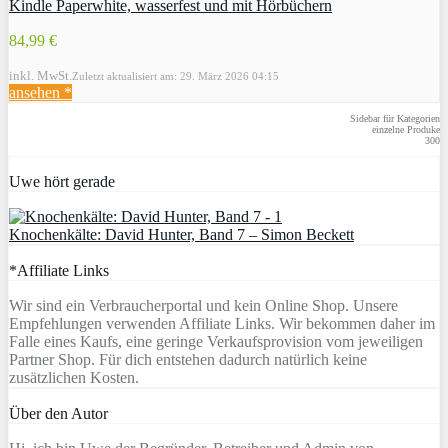
Kindle Paperwhite, wasserfest und mit Hörbüchern
84,99 €
inkl. MwSt.
Zuletzt aktualisiert am: 29. März 2026 04:15
ansehen *
Sidebar für Kategorien
einzelne Produke
300
Uwe hört gerade
Knochenkälte: David Hunter, Band 7 – Simon Beckett
*Affiliate Links
Wir sind ein Verbraucherportal und kein Online Shop. Unsere
Empfehlungen verwenden Affiliate Links. Wir bekommen daher im
Falle eines Kaufs, eine geringe Verkaufsprovision vom jeweiligen
Partner Shop. Für dich entstehen dadurch natürlich keine
zusätzlichen Kosten.
Über den Autor