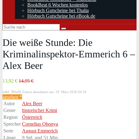
BookBeat 6 Wochen kostenlos
Hörbuch Gutscheine bei Thalia
Hörbuch Gutscheine bei eBook.de
Die weiße Stunde: Die
Kriminalinspektor-Emmerich 6 –
Alex Beer
13,92 €
14,95 €
inkl. MwSt.
Zuletzt aktualisiert am: 29. März 2026 04:34
ansehen *
Autor
Alex Beer
Genre
historischer Krimi
Region
Österreich
Sprecher
Cornelius Obonya
Serie
August Emmerich
Länge
9 Std. und 51 Min.