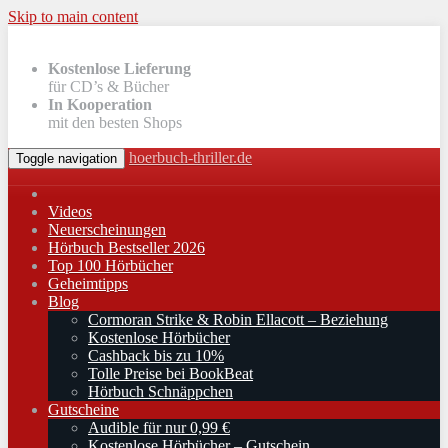
Skip to main content
Kostenlose Lieferung
für CD’s & Bücher
In Kooperation
mit den besten Shops
hoerbuch-thriller.de
Toggle navigation
Videos
Neuerscheinungen
Hörbuch Bestseller 2026
Top 100 Hörbücher
Geheimtipps
Blog
Cormoran Strike & Robin Ellacott – Beziehung
Kostenlose Hörbücher
Cashback bis zu 10%
Tolle Preise bei BookBeat
Hörbuch Schnäppchen
Gutscheine
Audible für nur 0,99 €
Kostenlose Hörbücher – Gutschein