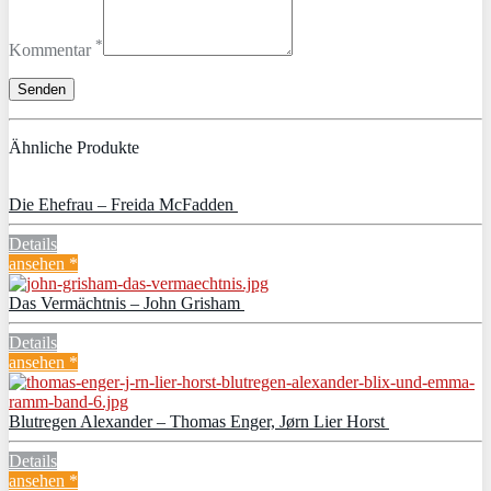
*
Kommentar
Ähnliche Produkte
Die Ehefrau – Freida McFadden
Details
ansehen *
Das Vermächtnis – John Grisham
Details
ansehen *
Blutregen Alexander – Thomas Enger, Jørn Lier Horst
Details
ansehen *