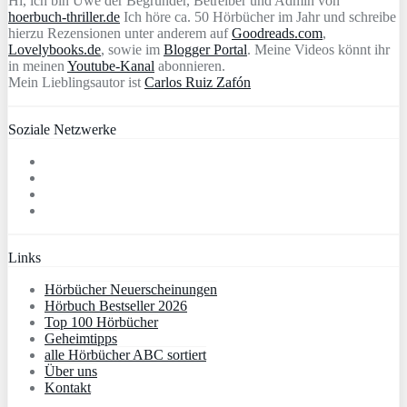
Hi, ich bin Uwe der Begründer, Betreiber und Admin von
hoerbuch-thriller.de
Ich höre ca. 50 Hörbücher im Jahr und schreibe
hierzu Rezensionen unter anderem auf
Goodreads.com
,
Lovelybooks.de
, sowie im
Blogger Portal
. Meine Videos könnt ihr
in meinen
Youtube-Kanal
abonnieren.
Mein Lieblingsautor ist
Carlos Ruiz Zafón
Soziale Netzwerke
Links
Hörbücher Neuerscheinungen
Hörbuch Bestseller 2026
Top 100 Hörbücher
Geheimtipps
alle Hörbücher ABC sortiert
Über uns
Kontakt