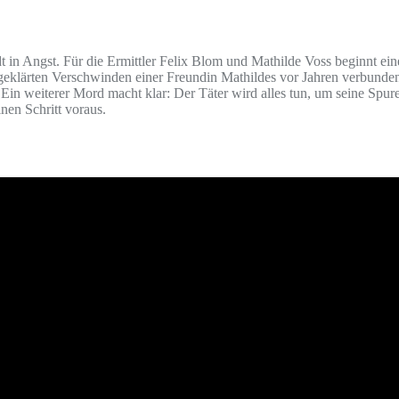
dt in Angst. Für die Ermittler Felix Blom und Mathilde Voss beginnt e
geklärten Verschwinden einer Freundin Mathildes vor Jahren verbunden
 Ein weiterer Mord macht klar: Der Täter wird alles tun, um seine Sp
nen Schritt voraus.