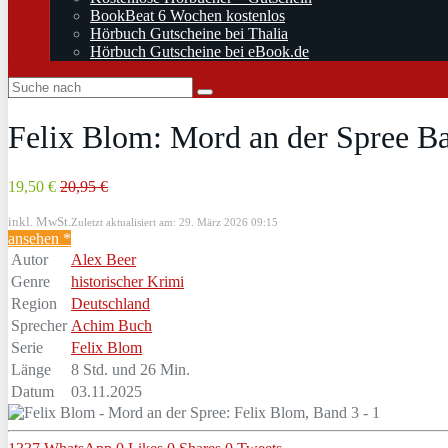
BookBeat 6 Wochen kostenlos
Hörbuch Gutscheine bei Thalia
Hörbuch Gutscheine bei eBook.de
Felix Blom: Mord an der Spree Ba
19,50 €
20,95 €
inkl. MwSt.
Zuletzt aktualisiert am: 29. März 2026 09:15
ansehen *
Autor
Alex Beer
Genre
historischer Krimi
Region
Deutschland
Sprecher
Achim Buch
Serie
Felix Blom
Länge
8 Std. und 26 Min.
Datum
03.11.2025