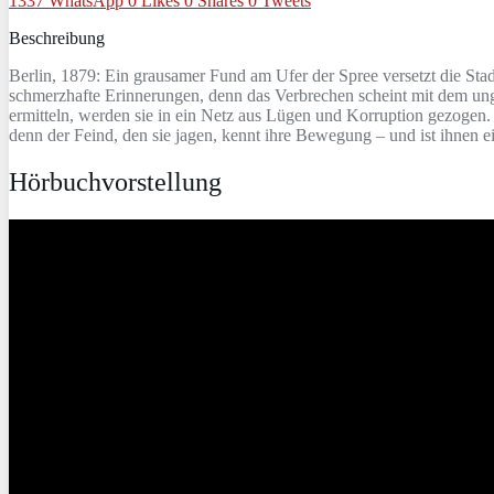
1337
WhatsApp
0
Likes
0
Shares
0
Tweets
Beschreibung
Berlin, 1879: Ein grausamer Fund am Ufer der Spree versetzt die Sta
schmerzhafte Erinnerungen, denn das Verbrechen scheint mit dem un
ermitteln, werden sie in ein Netz aus Lügen und Korruption gezogen.
denn der Feind, den sie jagen, kennt ihre Bewegung – und ist ihnen ei
Hörbuchvorstellung