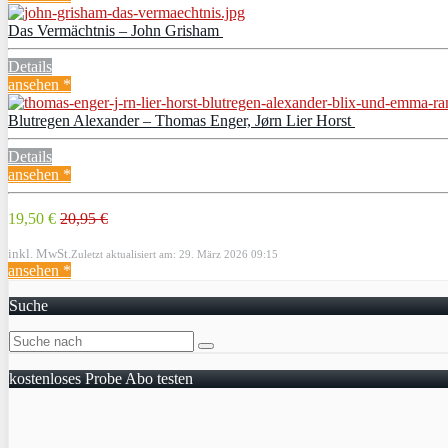
Das Vermächtnis – John Grisham
Details
ansehen *
Blutregen Alexander – Thomas Enger, Jørn Lier Horst
Details
ansehen *
19,50 €
20,95 €
inkl. MwSt.
Zuletzt aktualisiert am: 29. März 2026 09:15
ansehen *
Suche
kostenloses Probe Abo testen