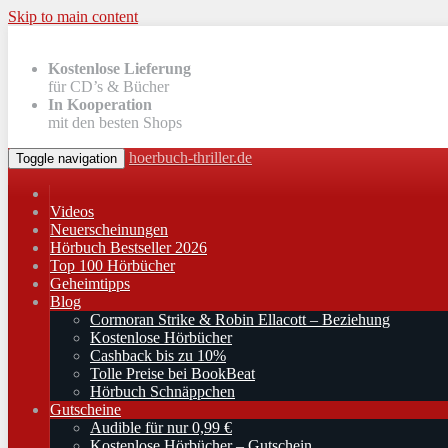
Skip to main content
Kostenlose Lieferung
für CD’s & Bücher
In Kooperation
mit den besten Shops
hoerbuch-thriller.de
Toggle navigation
Videos
Neuerscheinungen
Hörbuch Bestseller 2026
Top 100 Hörbücher
Geheimtipps
Blog
Cormoran Strike & Robin Ellacott – Beziehung
Kostenlose Hörbücher
Cashback bis zu 10%
Tolle Preise bei BookBeat
Hörbuch Schnäppchen
Gutscheine
Audible für nur 0,99 €
Kostenlose Hörbücher – Gutschein