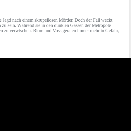
ine Jagd nach einem skrupellosen Mörder. Doch der Fall weckt
 zu sein. Während sie in den dunklen Gassen der Metropole
uren zu verwischen. Blom und Voss geraten immer mehr in Gefahr,