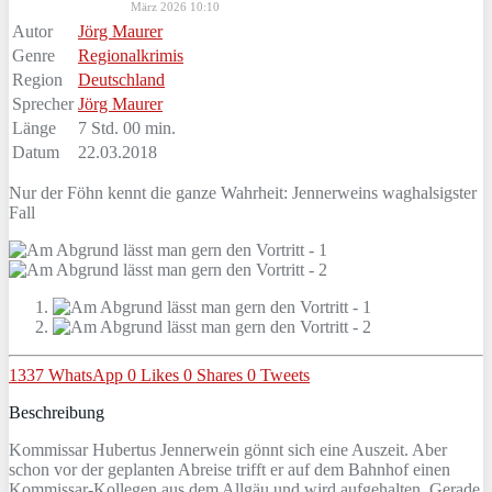
März 2026 10:10
Autor
Jörg Maurer
Genre
Regionalkrimis
Region
Deutschland
Sprecher
Jörg Maurer
Länge
7 Std. 00 min.
Datum
22.03.2018
Nur der Föhn kennt die ganze Wahrheit: Jennerweins waghalsigster
Fall
1337
WhatsApp
0
Likes
0
Shares
0
Tweets
Beschreibung
Kommissar Hubertus Jennerwein gönnt sich eine Auszeit. Aber
schon vor der geplanten Abreise trifft er auf dem Bahnhof einen
Kommissar-Kollegen aus dem Allgäu und wird aufgehalten. Gerade