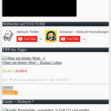
Hörbücher auf YOUTUBE
TIPP des Tages
Ohne ein letztes Wort – Harlan Coben
20,44 €
21,95 €
inkl. MwSt.
Zuletzt aktualisiert am: 29. März 2026 09:14
Details
ansehen *
Kindle + Hörbuch *