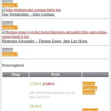
Details
ansehen *
Das Vermächtnis – John Grisham
Details
ansehen *
Blutregen Alexander – Thomas Enger, Jørn Lier Horst
Details
ansehen *
Preisvergleich
Shop
Preis
17,69 €
17,89 €
Jetzt bei
Thalia.de
inkl. MwSt.
ansehen
Zuletzt aktualisiert am: 29.
März 2026 10:10
19,44 €
ansehen *