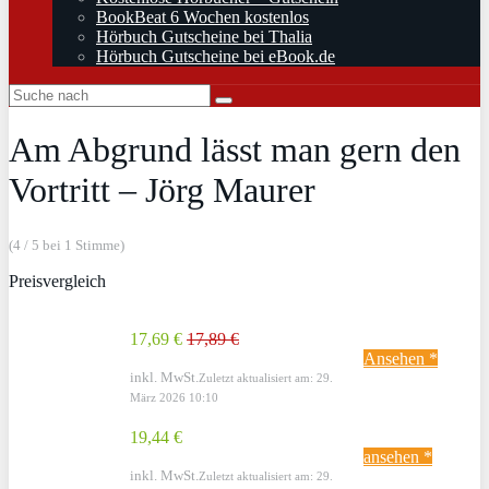
BookBeat 6 Wochen kostenlos
Hörbuch Gutscheine bei Thalia
Hörbuch Gutscheine bei eBook.de
Am Abgrund lässt man gern den
Vortritt – Jörg Maurer
(4 / 5 bei 1 Stimme)
Preisvergleich
17,69 €
17,89 €
Ansehen *
inkl. MwSt.
Zuletzt aktualisiert am: 29.
März 2026 10:10
19,44 €
ansehen *
inkl. MwSt.
Zuletzt aktualisiert am: 29.