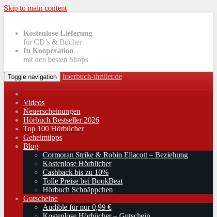
Skip to main content
Kostenlose Lieferung
für CD’s & Bücher
In Kooperation
mit den besten Shops
hoerbuch-thriller.de
Toggle navigation
Videos
Neuerscheinungen
Hörbuch Bestseller 2026
Top 100 Hörbücher
Geheimtipps
Blog
Cormoran Strike & Robin Ellacott – Beziehung
Kostenlose Hörbücher
Cashback bis zu 10%
Tolle Preise bei BookBeat
Hörbuch Schnäppchen
Gutscheine
Audible für nur 0,99 €
Kostenlose Hörbücher – Gutschein