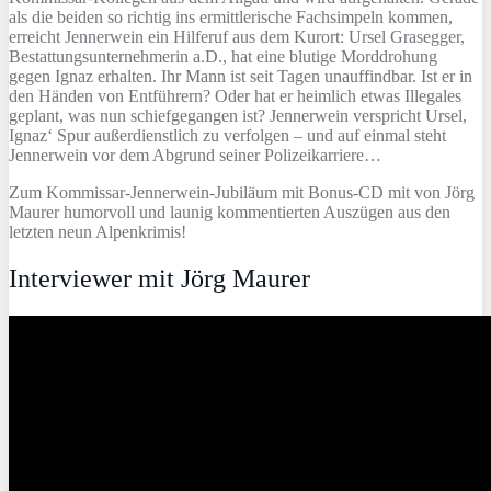
als die beiden so richtig ins ermittlerische Fachsimpeln kommen,
erreicht Jennerwein ein Hilferuf aus dem Kurort: Ursel Grasegger,
Bestattungsunternehmerin a.D., hat eine blutige Morddrohung
gegen Ignaz erhalten. Ihr Mann ist seit Tagen unauffindbar. Ist er in
den Händen von Entführern? Oder hat er heimlich etwas Illegales
geplant, was nun schiefgegangen ist? Jennerwein verspricht Ursel,
Ignaz‘ Spur außerdienstlich zu verfolgen – und auf einmal steht
Jennerwein vor dem Abgrund seiner Polizeikarriere…
Zum Kommissar-Jennerwein-Jubiläum mit Bonus-CD mit von Jörg
Maurer humorvoll und launig kommentierten Auszügen aus den
letzten neun Alpenkrimis!
Interviewer mit Jörg Maurer