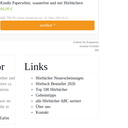
Kindle Paperwhite, wasserfest und mit Hörbüchern
84,99 €
inkl. MwSt.
Zuletzt aktualisiert am: 29. März 2026 04:15
ansehen *
Sidebar für Kategorien
einzelne Produke
300
r
Links
eiber und
Hörbücher Neuerscheinungen
höre ca.
Hörbuch Bestseller 2026
hierzu
Top 100 Hörbücher
Geheimtipps
owie im
alle Hörbücher ABC sortiert
ihr in
Über uns
Kontakt
 Zafón