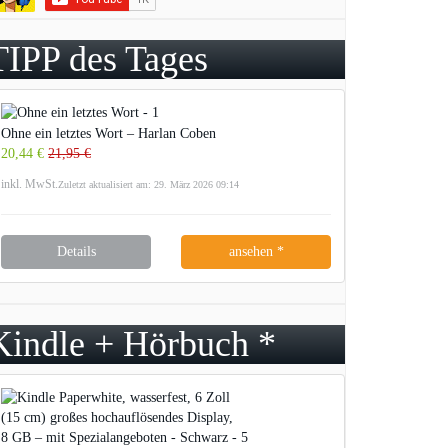
TIPP des Tages
Ohne ein letztes Wort – Harlan Coben
20,44 €
21,95 €
inkl. MwSt.
Zuletzt aktualisiert am: 29. März 2026 09:14
Details
ansehen *
Kindle + Hörbuch *