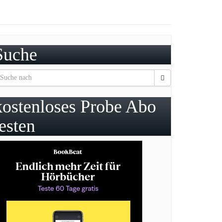
Suche
kostenloses Probe Abo
testen