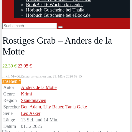
BookBeat 6 Wochen kostenlos
Hörbuch Gutscheine bei Thalia
Hörbuch Gutscheine bei eBook.de
Rostiges Grab – Anders de la
Motte
22,30 €
23,95 €
inkl. MwSt.
Zuletzt aktualisiert am: 29. März 2026 09:15
ansehen *
Autor
Anders de la Motte
Genre
Krimi
Region
Skandinavien
Sprecher
Ben Adam
,
Lily Bauer
,
Tanja Geke
Serie
Leo Asker
Länge
13 Std. und 14 Min.
Datum
01.12.2025