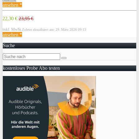
ansehen *
22,30 €
23,95 €
inkl. MwSt.
Zuletzt aktualisiert am: 29. März 2026 09:15
ansehen *
Suche
kostenloses Probe Abo testen