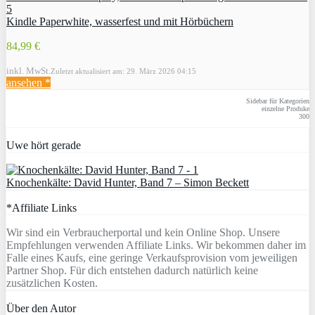
Kindle Paperwhite, wasserfest und mit Hörbüchern
84,99 €
inkl. MwSt.
Zuletzt aktualisiert am: 29. März 2026 04:15
ansehen *
Sidebar für Kategorien
einzelne Produke
300
Uwe hört gerade
Knochenkälte: David Hunter, Band 7 – Simon Beckett
*Affiliate Links
Wir sind ein Verbraucherportal und kein Online Shop. Unsere
Empfehlungen verwenden Affiliate Links. Wir bekommen daher im
Falle eines Kaufs, eine geringe Verkaufsprovision vom jeweiligen
Partner Shop. Für dich entstehen dadurch natürlich keine
zusätzlichen Kosten.
Über den Autor