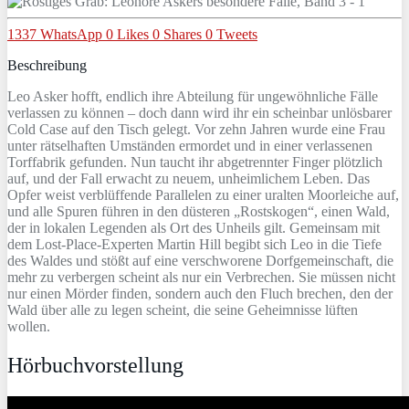
1337
WhatsApp
0
Likes
0
Shares
0
Tweets
Beschreibung
Leo Asker hofft, endlich ihre Abteilung für ungewöhnliche Fälle
verlassen zu können – doch dann wird ihr ein scheinbar unlösbarer
Cold Case auf den Tisch gelegt. Vor zehn Jahren wurde eine Frau
unter rätselhaften Umständen ermordet und in einer verlassenen
Torffabrik gefunden. Nun taucht ihr abgetrennter Finger plötzlich
auf, und der Fall erwacht zu neuem, unheimlichem Leben. Das
Opfer weist verblüffende Parallelen zu einer uralten Moorleiche auf,
und alle Spuren führen in den düsteren „Rostskogen“, einen Wald,
der in lokalen Legenden als Ort des Unheils gilt. Gemeinsam mit
dem Lost-Place-Experten Martin Hill begibt sich Leo in die Tiefe
des Waldes und stößt auf eine verschworene Dorfgemeinschaft, die
mehr zu verbergen scheint als nur ein Verbrechen. Sie müssen nicht
nur einen Mörder finden, sondern auch den Fluch brechen, den der
Wald über alle zu legen scheint, die seine Geheimnisse lüften
wollen.
Hörbuchvorstellung