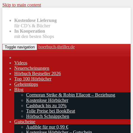
Skip to main content
Kostenlose Lieferung
für CD’s & Bücher
In Kooperation
mit den besten Shops
hoerbuch-thriller.de
Toggle navigation
Videos
Neuerscheinungen
Hörbuch Bestseller 2026
Top 100 Hörbücher
Geheimtipps
Blog
Cormoran Strike & Robin Ellacott – Beziehung
Kostenlose Hörbücher
Cashback bis zu 10%
Tolle Preise bei BookBeat
Hörbuch Schnäppchen
Gutscheine
Audible für nur 0,99 €
Kostenlose Hörbücher – Gutschein