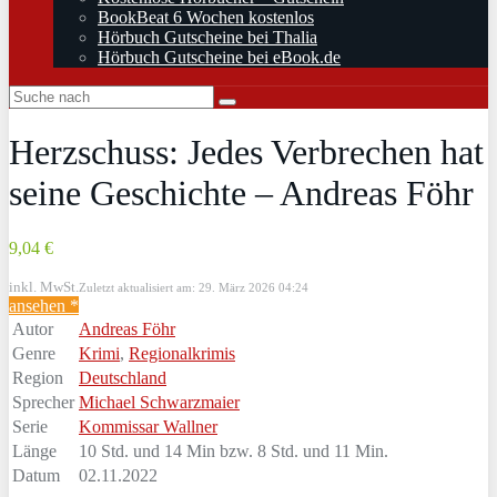
BookBeat 6 Wochen kostenlos
Hörbuch Gutscheine bei Thalia
Hörbuch Gutscheine bei eBook.de
Herzschuss: Jedes Verbrechen hat
seine Geschichte – Andreas Föhr
9,04 €
inkl. MwSt.
Zuletzt aktualisiert am: 29. März 2026 04:24
ansehen *
Autor
Andreas Föhr
Genre
Krimi
,
Regionalkrimis
Region
Deutschland
Sprecher
Michael Schwarzmaier
Serie
Kommissar Wallner
Länge
10 Std. und 14 Min bzw. 8 Std. und 11 Min.
Datum
02.11.2022