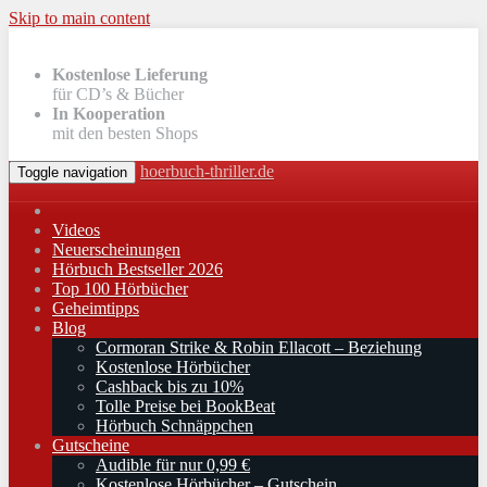
Skip to main content
Kostenlose Lieferung
für CD’s & Bücher
In Kooperation
mit den besten Shops
hoerbuch-thriller.de
Toggle navigation
Videos
Neuerscheinungen
Hörbuch Bestseller 2026
Top 100 Hörbücher
Geheimtipps
Blog
Cormoran Strike & Robin Ellacott – Beziehung
Kostenlose Hörbücher
Cashback bis zu 10%
Tolle Preise bei BookBeat
Hörbuch Schnäppchen
Gutscheine
Audible für nur 0,99 €
Kostenlose Hörbücher – Gutschein