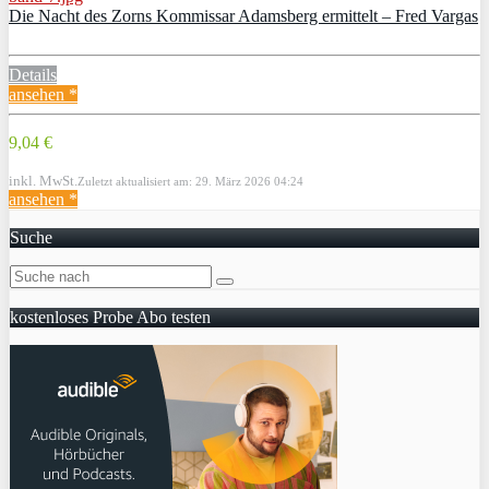
Die Nacht des Zorns Kommissar Adamsberg ermittelt – Fred Vargas
Details
ansehen *
9,04 €
inkl. MwSt.
Zuletzt aktualisiert am: 29. März 2026 04:24
ansehen *
Suche
kostenloses Probe Abo testen