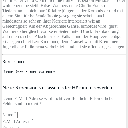
Ein frischer Wind weht durch die Polizeiinspektion Miesbach – oder
wohl eher eine steife Brise: Wallners neue Chefin Franka
Tiedemann ist nicht nur 10 Jahre jünger als der Kommissar und mit
einem Sinn für beißende Ironie gesegnet; sie scheint auch
mindestens so sehr an ihrer Karriere interessiert wie an
Gerechtigkeit. Als der Abgeordnete Gansel ermordet wird, gerät
Wallner daher gleich von zwei Seiten unter Druck: Franka drängt
auf einen raschen Abschluss des Falls – und der Hauptverdächtige
ist ausgerechnet Leo Kreuthner, denn Gansel war mit Kreuthners
Jugendliebe Philomena verheiratet. Und hat sie offenbar geschlagen.
Rezensionen
Keine Rezensionen vorhanden
Neue Rezension verfassen oder Hörbuch bewerten.
Deine E-Mail-Adresse wird nicht veröffentlicht. Erforderliche
Felder sind markiert *
*
Name
*
E-Mail Adresse
Webseite