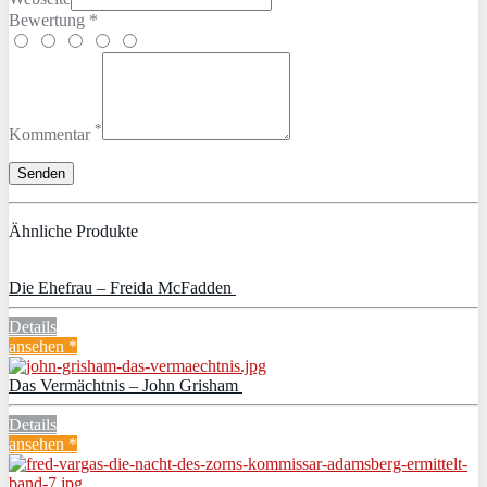
Bewertung *
*
Kommentar
Ähnliche Produkte
Die Ehefrau – Freida McFadden
Details
ansehen *
Das Vermächtnis – John Grisham
Details
ansehen *