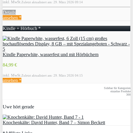
inkl. MwSt.
Zuletzt aktualisiert am: 29. März 2026 09:14
Details
ansehen *
Kindle + Hörbuch *
Kindle Paperwhite, wasserfest und mit Hörbüchern
84,99 €
inkl. MwSt.
Zuletzt aktualisiert am: 29. März 2026 04:15
ansehen *
Sidebar für Kategorien
einzelne Produke
300
Uwe hört gerade
Knochenkälte: David Hunter, Band 7 – Simon Beckett