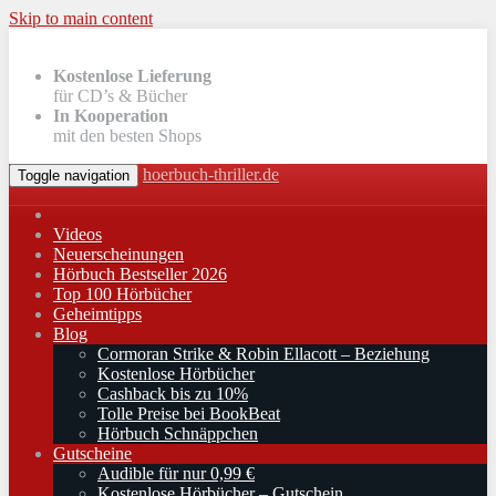
Skip to main content
Kostenlose Lieferung
für CD’s & Bücher
In Kooperation
mit den besten Shops
hoerbuch-thriller.de
Toggle navigation
Videos
Neuerscheinungen
Hörbuch Bestseller 2026
Top 100 Hörbücher
Geheimtipps
Blog
Cormoran Strike & Robin Ellacott – Beziehung
Kostenlose Hörbücher
Cashback bis zu 10%
Tolle Preise bei BookBeat
Hörbuch Schnäppchen
Gutscheine
Audible für nur 0,99 €
Kostenlose Hörbücher – Gutschein