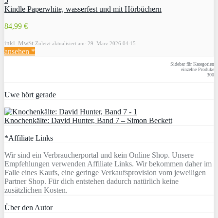
Kindle Paperwhite, wasserfest und mit Hörbüchern
84,99 €
inkl. MwSt.
Zuletzt aktualisiert am: 29. März 2026 04:15
ansehen *
Sidebar für Kategorien
einzelne Produke
300
Uwe hört gerade
Knochenkälte: David Hunter, Band 7 – Simon Beckett
*Affiliate Links
Wir sind ein Verbraucherportal und kein Online Shop. Unsere
Empfehlungen verwenden Affiliate Links. Wir bekommen daher im
Falle eines Kaufs, eine geringe Verkaufsprovision vom jeweiligen
Partner Shop. Für dich entstehen dadurch natürlich keine
zusätzlichen Kosten.
Über den Autor