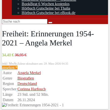
BookBeat 6 Wochen kostenlos
Hörbuch Gutscheine bei Thalia
Hörbuch Gutscheine bei eBook.de
Freiheit: Erinnerungen 1954-
2021 – Angela Merkel
34,40 €
36,95 €
inkl. MwSt.
Zuletzt aktualisiert am: 29. März 2026 04:35
ansehen *
Autor
Angela Merkel
Genre
Biografien
Region
Deutschland
Sprecher
Corinna Harfouch
Länge
23 Std. und 52 Min.
Datum
26.11.2024