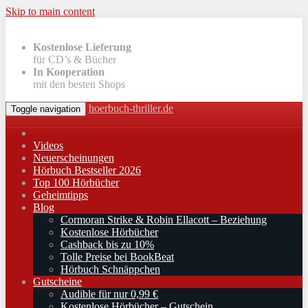
Skip to main content
Kostenlose Lieferung
für CD’s & Bücher
In Kooperation
mit den besten Shops
hoerbuch-thriller.de
Toggle navigation
Videos
Neuerscheinungen
Hörbuch Bestseller 2026
Top 100 Hörbücher
Geheimtipps
Blog
Cormoran Strike & Robin Ellacott – Beziehung
Kostenlose Hörbücher
Cashback bis zu 10%
Tolle Preise bei BookBeat
Hörbuch Schnäppchen
Gutscheine
Audible für nur 0,99 €
Kostenlose Hörbücher – Gutschein