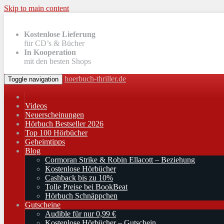
Skip to main content
Kostenlose Lieferung
für CD’s & Bücher
In Kooperation
mit den besten Shops
hoerbuch-thriller.de
Toggle navigation
Videos
Neuerscheinungen
Hörbuch Bestseller 2026
Top 100 Hörbücher
Geheimtipps
Blog
Cormoran Strike & Robin Ellacott – Beziehung
Kostenlose Hörbücher
Cashback bis zu 10%
Tolle Preise bei BookBeat
Hörbuch Schnäppchen
Gutscheine
Audible für nur 0,99 €
Kostenlose Hörbücher – Gutschein