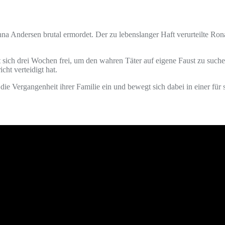
a Andersen brutal ermordet. Der zu lebenslanger Haft verurteilte Ron
 sich drei Wochen frei, um den wahren Täter auf eigene Faust zu such
cht verteidigt hat.
 die Vergangenheit ihrer Familie ein und bewegt sich dabei in einer für