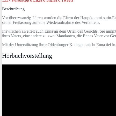
1337
WhatsApp
0
Likes
0
Shares
0
Tweets
Beschreibung
Vor über zwanzig Jahren wurden die Eltern der Hauptkommissarin Enn
seiner Freilassung auf eine Wiederaufnahme des Verfahrens.
Inzwischen zweifelt auch Enna an dem Urteil des Gerichts. Sie nimmt
ihres Vaters, eine andere zu zwei Mandanten, die Ennas Vater vor Geri
Mit der Unterstützung ihrer Oldenburger Kollegen taucht Enna tief in
Hörbuchvorstellung