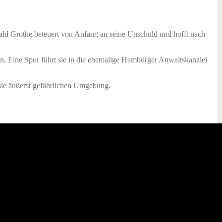
ald Grothe beteuert von Anfang an seine Unschuld und hofft nach
en. Eine Spur führt sie in die ehemalige Hamburger Anwaltskanzlei
 sie äußerst gefährlichen Umgebung.