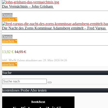
Das Vermächtnis – John Grisham
Details
ansehen *
Die Nacht des Zorns Kommissar Adamsberg ermittelt – Fred Vargas
Details
ansehen *
13,92 €
14,95 €
inkl. MwSt.
Zuletzt aktualisiert am: 29. März 2026 04:26
ansehen *
Suche
kostenloses Probe Abo testen