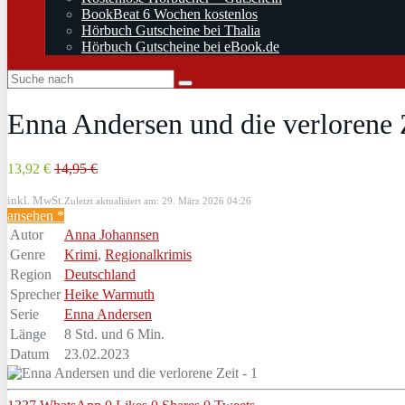
BookBeat 6 Wochen kostenlos
Hörbuch Gutscheine bei Thalia
Hörbuch Gutscheine bei eBook.de
Enna Andersen und die verlorene 
13,92 €
14,95 €
inkl. MwSt.
Zuletzt aktualisiert am: 29. März 2026 04:26
ansehen *
Autor
Anna Johannsen
Genre
Krimi
,
Regionalkrimis
Region
Deutschland
Sprecher
Heike Warmuth
Serie
Enna Andersen
Länge
8 Std. und 6 Min.
Datum
23.02.2023