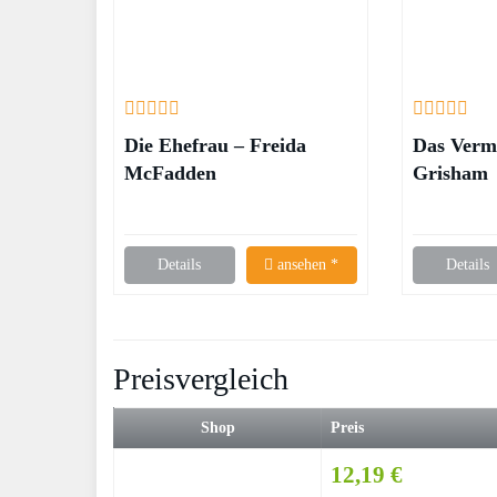
Die Ehefrau – Freida
Das Verm
McFadden
Grisham
Details
ansehen *
Details
Preisvergleich
Shop
Preis
12,19 €