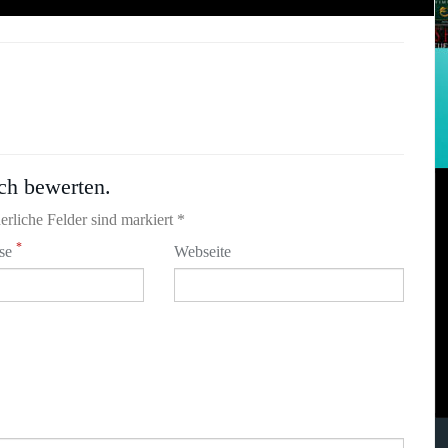
ch bewerten.
erliche Felder sind markiert *
*
sse
Webseite