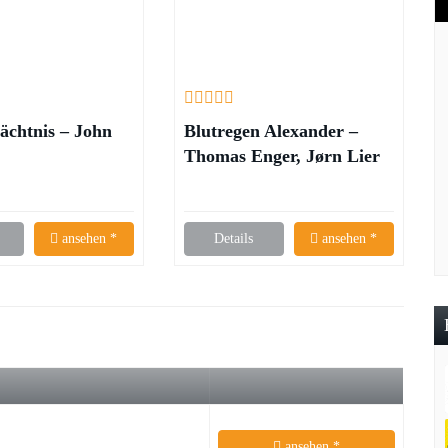
ächtnis – John
Blutregen Alexander –
Thomas Enger, Jørn Lier
Horst
ansehen *
Details
ansehen *
ansehen *