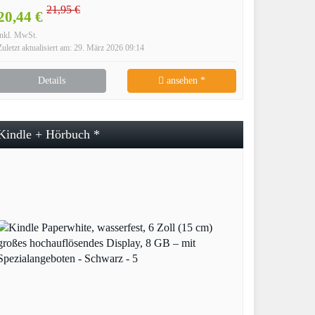
21,95 €
20,44 €
inkl. MwSt.
Zuletzt aktualisiert am: 29. März 2026 09:14
Details
ansehen *
Kindle + Hörbuch *