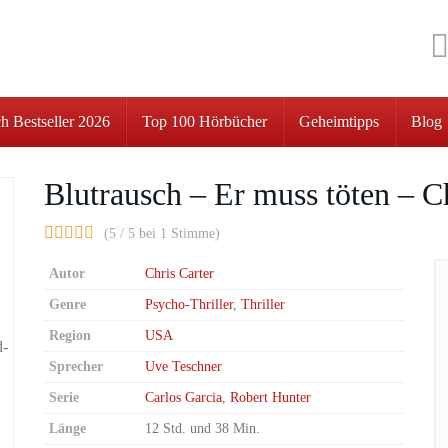
h Bestseller 2026
Top 100 Hörbücher
Geheimtipps
Blog
Blutrausch – Er muss töten – C
(5 / 5 bei 1 Stimme)
Autor
Chris Carter
Genre
Psycho-Thriller
,
Thriller
Region
USA
Sprecher
Uve Teschner
Serie
Carlos Garcia
,
Robert Hunter
Länge
12 Std. und 38 Min.