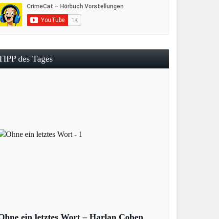
TIPP des Tages
Ohne ein letztes Wort – Harlan Coben