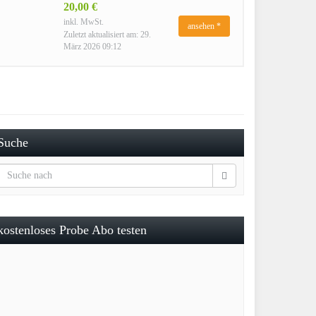
20,00 €
inkl. MwSt.
ansehen *
Zuletzt aktualisiert am: 29.
März 2026 09:12
Suche
kostenloses Probe Abo testen