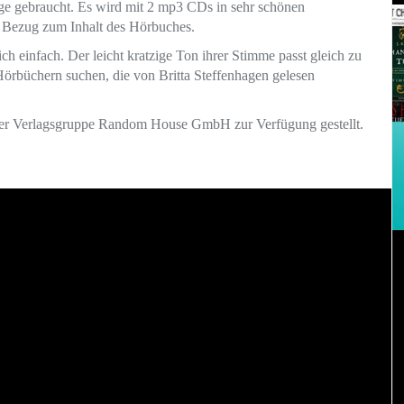
age gebraucht. Es wird mit 2 mp3 CDs in sehr schönen
ei Bezug zum Inhalt des Hörbuches.
h einfach. Der leicht kratzige Ton ihrer Stimme passt gleich zu
Hörbüchern suchen, die von Britta Steffenhagen gelesen
er Verlagsgruppe Random House GmbH zur Verfügung gestellt.