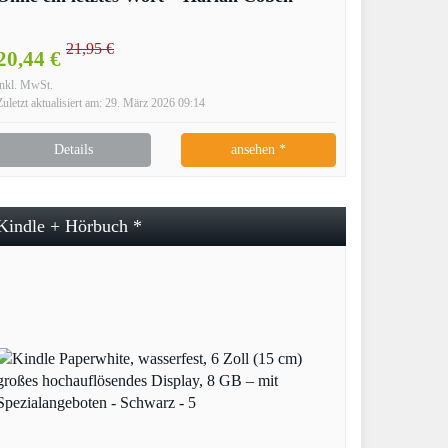
21,95 €
20,44 €
inkl. MwSt.
Zuletzt aktualisiert am: 29. März 2026 09:14
Details
ansehen *
Kindle + Hörbuch *