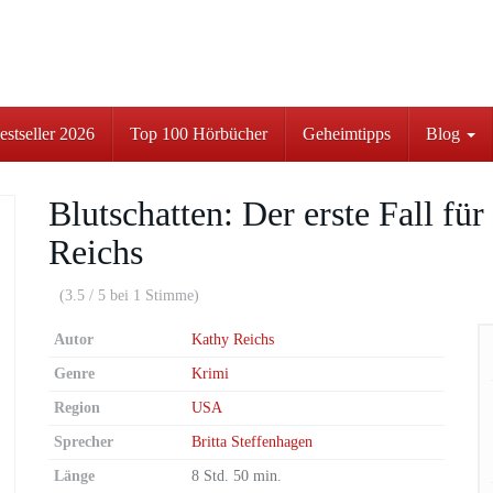
stseller 2026
Top 100 Hörbücher
Geheimtipps
Blog
Blutschatten: Der erste Fall f
Reichs
(3.5 / 5 bei 1 Stimme)
Autor
Kathy Reichs
Genre
Krimi
Region
USA
Sprecher
Britta Steffenhagen
Länge
8 Std. 50 min.