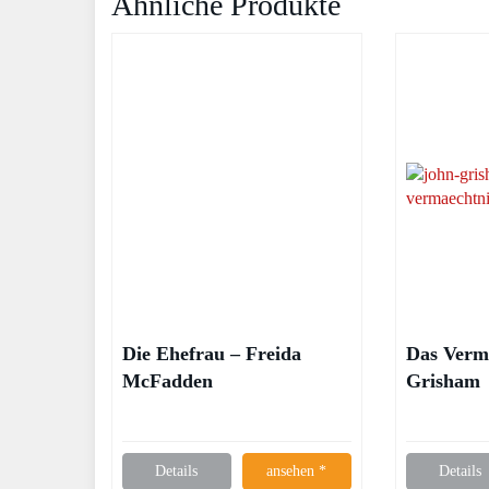
Ähnliche Produkte
Die Ehefrau – Freida
Das Verm
McFadden
Grisham
Details
ansehen *
Details