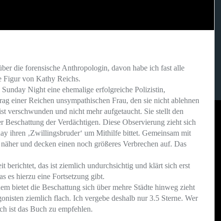
er die forensische Anthropologin, davon habe ich fast alle
e Figur von Kathy Reichs.
Sunday Night eine ehemalige erfolgreiche Polizistin,
ag einer Reichen unsympathischen Frau, den sie nicht ablehnen
ist verschwunden und nicht mehr aufgetaucht. Sie stellt den
r Beschattung der Verdächtigen. Diese Observierung zieht sich
day ihren ‚Zwillingsbruder‘ um Mithilfe bittet. Gemeinsam mit
näher und decken einen noch größeres Verbrechen auf. Das
erichtet, das ist ziemlich undurchsichtig und klärt sich erst
s es hierzu eine Fortsetzung gibt.
nem bietet die Beschattung sich über mehre Städte hinweg zieht
nisten ziemlich flach. Ich vergebe deshalb nur 3.5 Sterne. Wer
ch ist das Buch zu empfehlen.