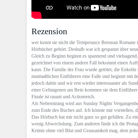
Rezension
wer kennt sie nicht die Temperance Brennan Romane üb
Hörbücher gehört. Deshalb war ich gespannt über neu
Gleich zu Beginn beginnt es spannend und vielsagend. 
gezeichnet von einem andern Fall bekommt einen Auftr
kann. Die Familie der Frau wurde getötet, die Enkelin 
mutmaßlichen Entführern eine Falle und beginnt mit de
jedoch dahin und wir erst wieder interessanter als Sun
einer Gefangenen am Bein kommen sie dem Entführer 
Finale ist rasant und Actionreich.
Als Nebenstrang wird aus Sunday Nights Vergangenheit b
zum Ende des Buches auf. Ich könnte mir vorstellen, da
Das Hörbuch hat mir nicht ganz so gut gefallen. Zu ei
wenig Abwechslung. Zum anderen finde ich die Protago
Krimis ohne viel Blut und Grausamkeit mag, dem jedo