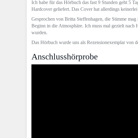
Ich habe für das Hörbuch das fast 9 Stunden geht 5 T
Hardcover geliefert. Das Cover hat allerdings keinerl
Gesprochen von Britta Steffenhagen, die Stimme mag ic
Beginn in die Atmosphäre. Ich muss mal gezielt nach 
wurden.
Das Hörbuch wurde uns als Rezensionexemplar von d
Anschlusshörprobe