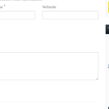
*
sse
Webseite