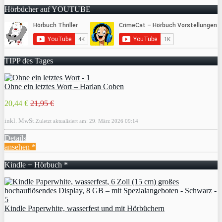
Hörbücher auf YOUTUBE
TIPP des Tages
Ohne ein letztes Wort – Harlan Coben
20,44 €
21,95 €
inkl. MwSt.
Zuletzt aktualisiert am: 29. März 2026 09:14
Details
ansehen *
Kindle + Hörbuch *
Kindle Paperwhite, wasserfest und mit Hörbüchern