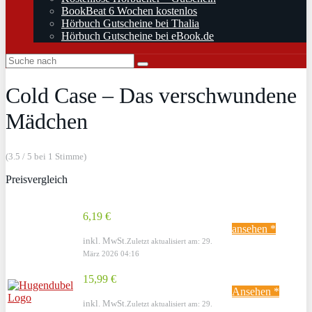
BookBeat 6 Wochen kostenlos
Hörbuch Gutscheine bei Thalia
Hörbuch Gutscheine bei eBook.de
Cold Case – Das verschwundene
Mädchen
(3.5 / 5 bei 1 Stimme)
Preisvergleich
6,19 €
ansehen *
inkl. MwSt.
Zuletzt aktualisiert am: 29.
März 2026 04:16
15,99 €
Ansehen *
inkl. MwSt.
Zuletzt aktualisiert am: 29.