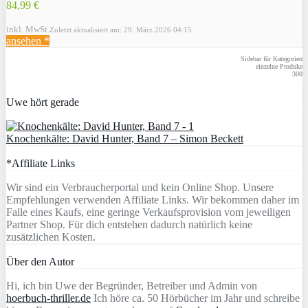
84,99 €
inkl. MwSt.
Zuletzt aktualisiert am: 29. März 2026 04:15
ansehen *
Sidebar für Kategorien
einzelne Produke
300
Uwe hört gerade
Knochenkälte: David Hunter, Band 7 – Simon Beckett
*Affiliate Links
Wir sind ein Verbraucherportal und kein Online Shop. Unsere
Empfehlungen verwenden Affiliate Links. Wir bekommen daher im
Falle eines Kaufs, eine geringe Verkaufsprovision vom jeweiligen
Partner Shop. Für dich entstehen dadurch natürlich keine
zusätzlichen Kosten.
Über den Autor
Hi, ich bin Uwe der Begründer, Betreiber und Admin von
hoerbuch-thriller.de
Ich höre ca. 50 Hörbücher im Jahr und schreibe