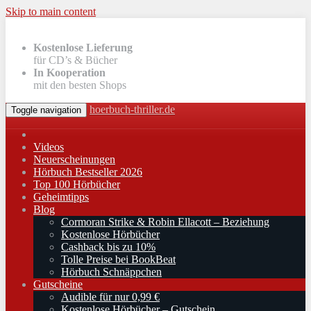
Skip to main content
Kostenlose Lieferung
für CD’s & Bücher
In Kooperation
mit den besten Shops
hoerbuch-thriller.de
Toggle navigation
Videos
Neuerscheinungen
Hörbuch Bestseller 2026
Top 100 Hörbücher
Geheimtipps
Blog
Cormoran Strike & Robin Ellacott – Beziehung
Kostenlose Hörbücher
Cashback bis zu 10%
Tolle Preise bei BookBeat
Hörbuch Schnäppchen
Gutscheine
Audible für nur 0,99 €
Kostenlose Hörbücher – Gutschein