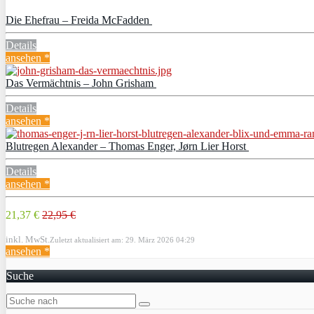
Die Ehefrau – Freida McFadden
Details
ansehen *
Das Vermächtnis – John Grisham
Details
ansehen *
Blutregen Alexander – Thomas Enger, Jørn Lier Horst
Details
ansehen *
21,37 €
22,95 €
inkl. MwSt.
Zuletzt aktualisiert am: 29. März 2026 04:29
ansehen *
Suche