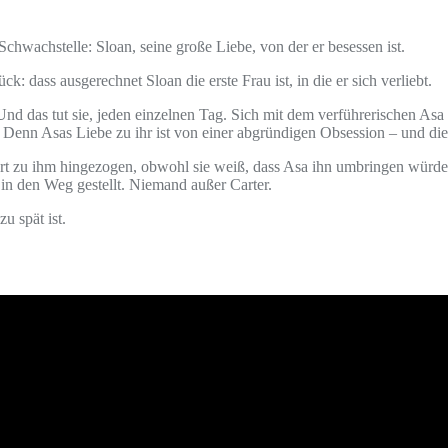
Schwachstelle: Sloan, seine große Liebe, von der er besessen ist.
 dass ausgerechnet Sloan die erste Frau ist, in die er sich verliebt.
Und das tut sie, jeden einzelnen Tag. Sich mit dem verführerischen Asa 
. Denn Asas Liebe zu ihr ist von einer abgründigen Obsession – und die
ofort zu ihm hingezogen, obwohl sie weiß, dass Asa ihn umbringen würd
 in den Weg gestellt. Niemand außer Carter.
 spät ist.