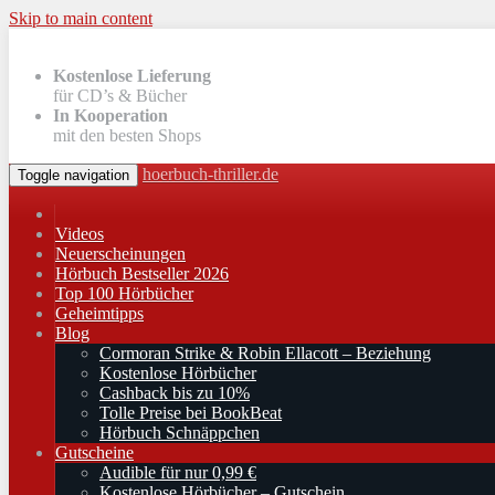
Skip to main content
Kostenlose Lieferung
für CD’s & Bücher
In Kooperation
mit den besten Shops
hoerbuch-thriller.de
Toggle navigation
Videos
Neuerscheinungen
Hörbuch Bestseller 2026
Top 100 Hörbücher
Geheimtipps
Blog
Cormoran Strike & Robin Ellacott – Beziehung
Kostenlose Hörbücher
Cashback bis zu 10%
Tolle Preise bei BookBeat
Hörbuch Schnäppchen
Gutscheine
Audible für nur 0,99 €
Kostenlose Hörbücher – Gutschein