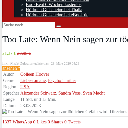
BookBeat 6 Wochen kostenlos
Hörbuch Gutscheine bei Thalia
Hörbuch Gutscheine bei eBook.de
Too Late: Wenn Nein sagen zur tö
21,37 €
22,95 €
inkl. MwSt.
Zuletzt aktualisiert am: 29. März 2026 04:29
ansehen *
Autor
Colleen Hoover
Genre
Liebesromane
,
Psycho-Thriller
Region
USA
Sprecher
Alexander Schwarz
,
Sandra Voss
,
Sven Macht
Länge
11 Std. und 13 Min.
Datum
23.08.2023
1337
WhatsApp
0
Likes
0
Shares
0
Tweets