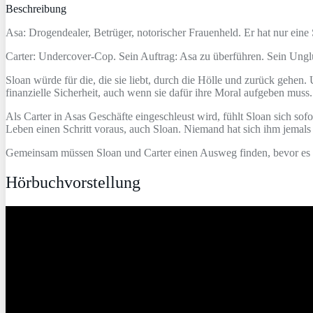
Beschreibung
Asa: Drogendealer, Betrüger, notorischer Frauenheld. Er hat nur eine 
Carter: Undercover-Cop. Sein Auftrag: Asa zu überführen. Sein Unglück:
Sloan würde für die, die sie liebt, durch die Hölle und zurück gehen. 
finanzielle Sicherheit, auch wenn sie dafür ihre Moral aufgeben muss
Als Carter in Asas Geschäfte eingeschleust wird, fühlt Sloan sich s
Leben einen Schritt voraus, auch Sloan. Niemand hat sich ihm jemals
Gemeinsam müssen Sloan und Carter einen Ausweg finden, bevor es zu
Hörbuchvorstellung