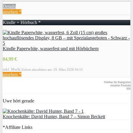
Details
ansehen *
Kindle + Hörbuch *
Kindle Paperwhite, wasserfest und mit Hörbüchern
84,99 €
inkl. MwSt.
Zuletzt aktualisiert am: 29. März 2026 04:15
ansehen *
Sidebar für Kategorien
einzelne Produke
300
Uwe hört gerade
Knochenkälte: David Hunter, Band 7 – Simon Beckett
*Affiliate Links