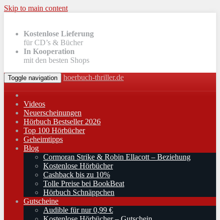
Skip to main content
Kostenlose Lieferung
für CD’s & Bücher
In Kooperation
mit den besten Shops
hoerbuch-thriller.de
Toggle navigation
Videos
Neuerscheinungen
Hörbuch Bestseller 2026
Top 100 Hörbücher
Geheimtipps
Blog
Cormoran Strike & Robin Ellacott – Beziehung
Kostenlose Hörbücher
Cashback bis zu 10%
Tolle Preise bei BookBeat
Hörbuch Schnäppchen
Gutscheine
Audible für nur 0,99 €
Kostenlose Hörbücher – Gutschein