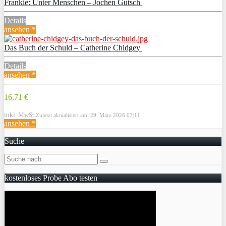
Frankie: Unter Menschen – Jochen Gutsch
Details
ansehen *
Das Buch der Schuld – Catherine Chidgey
Details
ansehen *
16,71 €
inkl. MwSt.
Zuletzt aktualisiert am: 29. März 2026 07:11
ansehen *
Suche
kostenloses Probe Abo testen