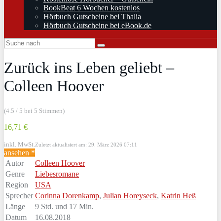
BookBeat 6 Wochen kostenlos
Hörbuch Gutscheine bei Thalia
Hörbuch Gutscheine bei eBook.de
Zurück ins Leben geliebt –
Colleen Hoover
(4.5 / 5 bei 5 Stimmen)
16,71 €
inkl. MwSt.
Zuletzt aktualisiert am: 29. März 2026 07:11
ansehen *
Autor
Colleen Hoover
Genre
Liebesromane
Region
USA
Sprecher
Corinna Dorenkamp
,
Julian Horeyseck
,
Katrin Heß
Länge
9 Std. und 17 Min.
Datum
16.08.2018