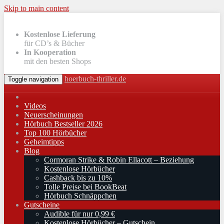
Skip to main content
Kostenlose Lieferung
für CD’s & Bücher
In Kooperation
mit den besten Shops
hoerbuch-thriller.de
Toggle navigation
Videos
Neuerscheinungen
Hörbuch Bestseller 2026
Top 100 Hörbücher
Geheimtipps
Blog
Cormoran Strike & Robin Ellacott – Beziehung
Kostenlose Hörbücher
Cashback bis zu 10%
Tolle Preise bei BookBeat
Hörbuch Schnäppchen
Gutscheine
Audible für nur 0,99 €
Kostenlose Hörbücher – Gutschein