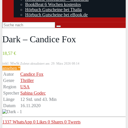
BookBeat 6 Wochen kostenlos
Hörbuch Gutscheine bei Thalia
Hörbuch Gutscheine bei eBook.de
Dark – Candice Fox
18,57 €
inkl. MwSt.
Zuletzt aktualisiert am: 29. März 2026 08:14
ansehen *
Autor
Candice Fox
Genre
Thriller
Region
USA
Sprecher
Sabina Godec
Länge
12 Std. und 43. Min
Datum
16.11.2020
1337
WhatsApp
0
Likes
0
Shares
0
Tweets