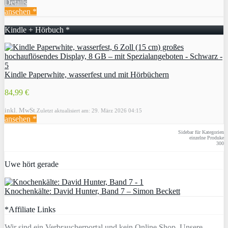
Details
ansehen *
Kindle + Hörbuch *
Kindle Paperwhite, wasserfest und mit Hörbüchern
84,99 €
inkl. MwSt.
Zuletzt aktualisiert am: 29. März 2026 04:15
ansehen *
Sidebar für Kategorien
einzelne Produke
300
Uwe hört gerade
Knochenkälte: David Hunter, Band 7 – Simon Beckett
*Affiliate Links
Wir sind ein Verbraucherportal und kein Online Shop. Unsere