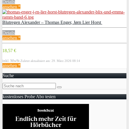
Details
ansehen *
Blutregen Alexander – Thomas Enger, Jørn Lier Horst
Details
ansehen *
18,57 €
inkl. MwSt.
Zuletzt aktualisiert am: 29. März 2026 08:14
ansehen *
Suche
kostenloses Probe Abo testen