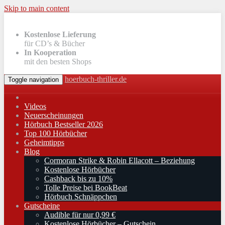
Skip to main content
Kostenlose Lieferung
für CD’s & Bücher
In Kooperation
mit den besten Shops
hoerbuch-thriller.de
Toggle navigation
Videos
Neuerscheinungen
Hörbuch Bestseller 2026
Top 100 Hörbücher
Geheimtipps
Blog
Cormoran Strike & Robin Ellacott – Beziehung
Kostenlose Hörbücher
Cashback bis zu 10%
Tolle Preise bei BookBeat
Hörbuch Schnäppchen
Gutscheine
Audible für nur 0,99 €
Kostenlose Hörbücher – Gutschein