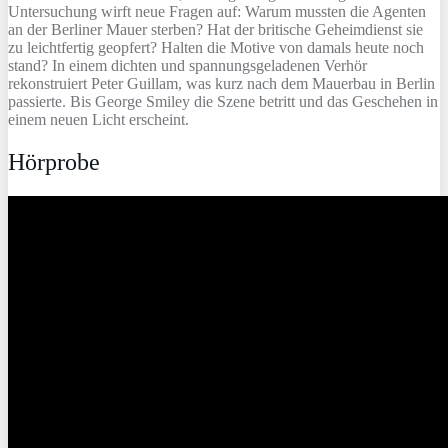
Untersuchung wirft neue Fragen auf: Warum mussten die Agenten
an der Berliner Mauer sterben? Hat der britische Geheimdienst sie
zu leichtfertig geopfert? Halten die Motive von damals heute noch
stand? In einem dichten und spannungsgeladenen Verhör
rekonstruiert Peter Guillam, was kurz nach dem Mauerbau in Berlin
passierte. Bis George Smiley die Szene betritt und das Geschehen in
einem neuen Licht erscheint.
Hörprobe