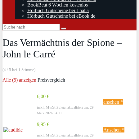
BookBeat 6 Wochen kostenlos
Hörbuch Gutscheine bei Thalia
Hörbuch Gutscheine bei eBook.de
Das Vermächtnis der Spione –
John le Carré
(4 / 5 bei 1 Stimme)
Alle (5) anzeigen
Preisvergleich
6,00 €
ansehen *
inkl. MwSt.
Zuletzt aktualisiert am: 29.
März 2026 04:11
9,95 €
Ansehen *
inkl. MwSt.
Zuletzt aktualisiert am: 29.