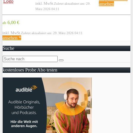
inkl. MwSt.
ansehen
Zuletzt aktualisiert am: 29.
März 2026 04:11
6,00 €
ab
inkl. MwSt.
Zuletzt aktualisiert am: 29. März 2026 04:11
ansehen *
Suche
kostenloses Probe Abo testen