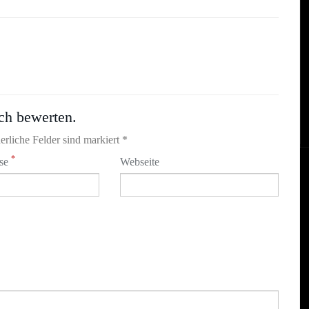
ch bewerten.
erliche Felder sind markiert *
*
sse
Webseite