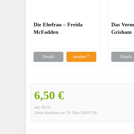
Die Ehefrau – Freida
Das Verm
McFadden
Grisham
Details
ansehen *
Details
6,50 €
inkl. MwSt.
Zuletzt aktualisiert am: 29. März 2026 07:09