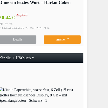
Ohne ein letztes Wort – Harlan Coben
21,95 €
20,44 €
inkl. MwSt.
Zuletzt aktualisiert am: 29. März 2026 09:14
Details
ansehen *
Kindle + Hörbuch *