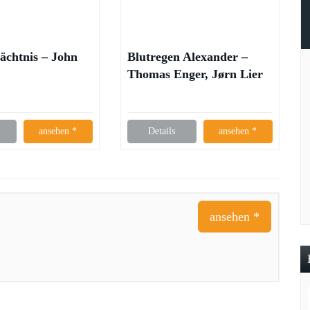
ächtnis – John
Blutregen Alexander –
Thomas Enger, Jørn Lier
Horst
ansehen *
Details
ansehen *
ansehen *