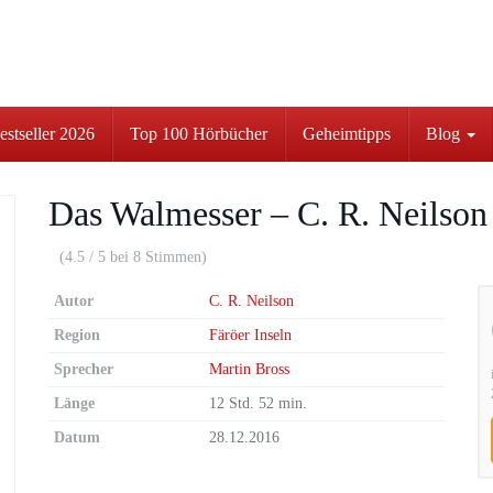
stseller 2026
Top 100 Hörbücher
Geheimtipps
Blog
Das Walmesser – C. R. Neilson
(4.5 / 5 bei 8 Stimmen)
Autor
C. R. Neilson
Region
Färöer Inseln
Sprecher
Martin Bross
Länge
12 Std. 52 min.
Datum
28.12.2016