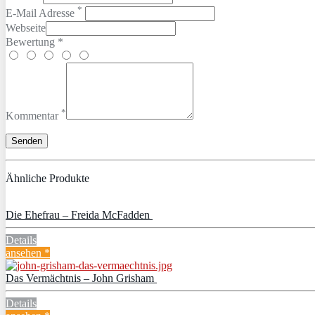
*
E-Mail Adresse
Webseite
Bewertung *
*
Kommentar
Ähnliche Produkte
Die Ehefrau – Freida McFadden
Details
ansehen *
Das Vermächtnis – John Grisham
Details