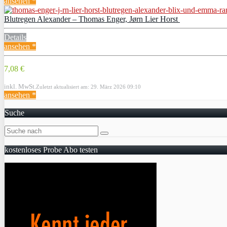
ansehen *
Blutregen Alexander – Thomas Enger, Jørn Lier Horst
Details
ansehen *
7,08 €
inkl. MwSt.
Zuletzt aktualisiert am: 29. März 2026 09:10
ansehen *
Suche
kostenloses Probe Abo testen