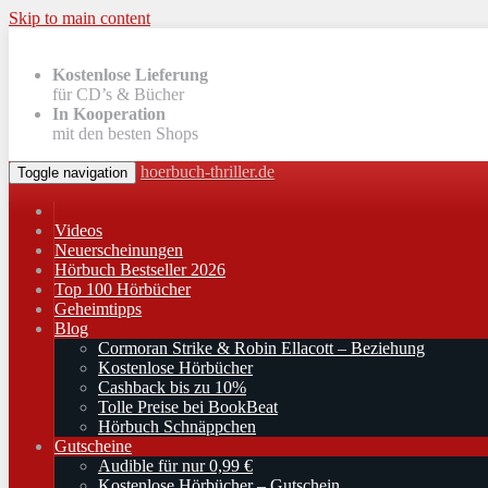
Skip to main content
Kostenlose Lieferung
für CD’s & Bücher
In Kooperation
mit den besten Shops
hoerbuch-thriller.de
Toggle navigation
Videos
Neuerscheinungen
Hörbuch Bestseller 2026
Top 100 Hörbücher
Geheimtipps
Blog
Cormoran Strike & Robin Ellacott – Beziehung
Kostenlose Hörbücher
Cashback bis zu 10%
Tolle Preise bei BookBeat
Hörbuch Schnäppchen
Gutscheine
Audible für nur 0,99 €
Kostenlose Hörbücher – Gutschein