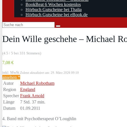
BookBeat 6 Wochen kostenlos
Hörbuch Gutscheine bei Thalia
Hörbuch Gutscheine bei eBook.de
Dein Wille geschehe – Michael 
(4.5 / 5 bei 331 Stimmen)
7,08 €
inkl. MwSt.
Zuletzt aktualisiert am: 29. März 2026 09:10
ansehen *
Autor
Michael Robotham
Region
England
Sprecher
Frank Arnold
Länge
7 Std. 37 min.
Datum
01.09.2011
4. Band mit Psychotherapeut O’Loughlin