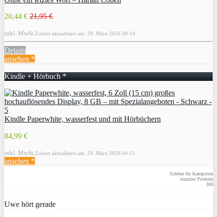
20,44 €
21,95 €
inkl. MwSt.
Zuletzt aktualisiert am: 29. März 2026 09:14
Details
ansehen *
Kindle + Hörbuch *
Kindle Paperwhite, wasserfest und mit Hörbüchern
84,99 €
inkl. MwSt.
Zuletzt aktualisiert am: 29. März 2026 04:15
ansehen *
Sidebar für Kategorien
einzelne Produke
300
Uwe hört gerade