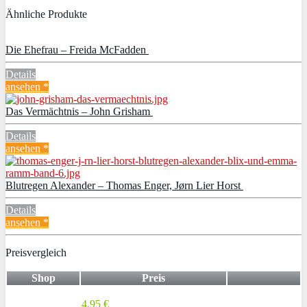
Ähnliche Produkte
Die Ehefrau – Freida McFadden
Details
ansehen *
Das Vermächtnis – John Grisham
Details
ansehen *
Blutregen Alexander – Thomas Enger, Jørn Lier Horst
Details
ansehen *
Preisvergleich
Shop
Preis
4,95 €