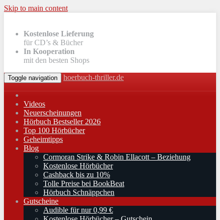
Skip to main content
Kostenlose Lieferung
für CD’s & Bücher
In Kooperation
mit den besten Shops
hoerbuch-thriller.de
Toggle navigation
Videos
Neuerscheinungen
Hörbuch Bestseller 2026
Top 100 Hörbücher
Geheimtipps
Blog
Cormoran Strike & Robin Ellacott – Beziehung
Kostenlose Hörbücher
Cashback bis zu 10%
Tolle Preise bei BookBeat
Hörbuch Schnäppchen
Gutscheine
Audible für nur 0,99 €
Kostenlose Hörbücher – Gutschein