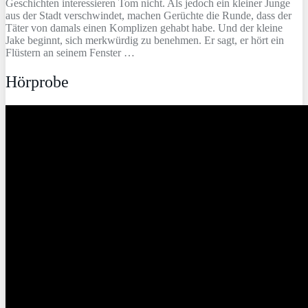
Geschichten interessieren Tom nicht. Als jedoch ein kleiner Junge
aus der Stadt verschwindet, machen Gerüchte die Runde, dass der
Täter von damals einen Komplizen gehabt habe. Und der kleine
Jake beginnt, sich merkwürdig zu benehmen. Er sagt, er hört ein
Flüstern an seinem Fenster …
Hörprobe