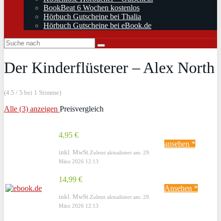
BookBeat 6 Wochen kostenlos
Hörbuch Gutscheine bei Thalia
Hörbuch Gutscheine bei eBook.de
Der Kinderflüsterer – Alex North
(4.5 / 5 bei 1 Stimme)
Alle (3) anzeigen
Preisvergleich
4,95 €
ansehen *
inkl. MwSt.
Zuletzt aktualisiert am: 29.
März 2026 12:13
14,99 €
Ansehen *
inkl. MwSt.
Zuletzt aktualisiert am: 29.
März 2026 12:13