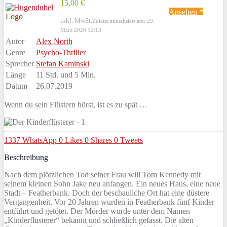
15,00 €
Ansehen *
inkl. MwSt.
Zuletzt aktualisiert am: 29.
März 2026 12:13
Autor
Alex North
Genre
Psycho-Thriller
Sprecher
Stefan Kaminski
Länge
11 Std. und 5 Min.
Datum
26.07.2019
Wenn du sein Flüstern hörst, ist es zu spät …
1337
WhatsApp
0
Likes
0
Shares
0
Tweets
Beschreibung
Nach dem plötzlichen Tod seiner Frau will Tom Kennedy mit
seinem kleinen Sohn Jake neu anfangen. Ein neues Haus, eine neue
Stadt – Featherbank. Doch der beschauliche Ort hat eine düstere
Vergangenheit. Vor 20 Jahren wurden in Featherbank fünf Kinder
entführt und getötet. Der Mörder wurde unter dem Namen
„Kinderflüsterer“ bekannt und schließlich gefasst. Die alten