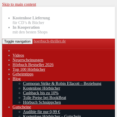
Skip to main content
Kostenlose Lieferung
für CD’s & Bücher
In Kooperation
mit den besten Shops
hoerbuch-thriller.de
Toggle navigation
Videos
Neuerscheinungen
Hörbuch Bestseller 2026
Top 100 Hörbücher
Geheimtipps
Blog
Cormoran Strike & Robin Ellacott – Beziehung
Kostenlose Hörbücher
Cashback bis zu 10%
Tolle Preise bei BookBeat
Hörbuch Schnäppchen
Gutscheine
Audible für nur 0,99 €
Kostenlose Hörbücher – Gutschein