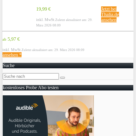
19,99 €
Jetzt bei
Thalia.de
inkl. MwSt.
ansehen
Zuletzt aktualisiert am: 29.
März 2026 08:09
5,97 €
ab
inkl. MwSt.
Zuletzt aktualisiert am: 29. März 2026 08:09
ansehen *
Suche
kostenloses Probe Abo testen