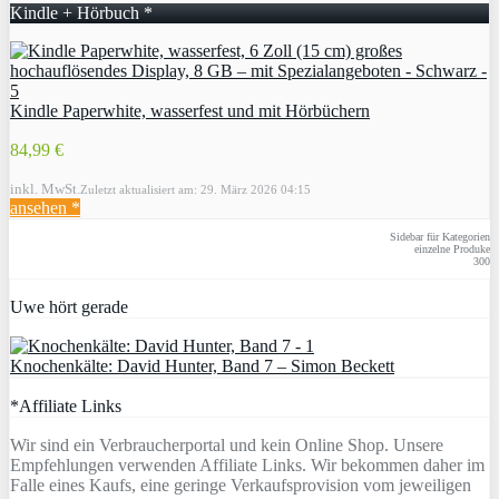
Kindle + Hörbuch *
Kindle Paperwhite, wasserfest und mit Hörbüchern
84,99 €
inkl. MwSt.
Zuletzt aktualisiert am: 29. März 2026 04:15
ansehen *
Sidebar für Kategorien
einzelne Produke
300
Uwe hört gerade
Knochenkälte: David Hunter, Band 7 – Simon Beckett
*Affiliate Links
Wir sind ein Verbraucherportal und kein Online Shop. Unsere
Empfehlungen verwenden Affiliate Links. Wir bekommen daher im
Falle eines Kaufs, eine geringe Verkaufsprovision vom jeweiligen